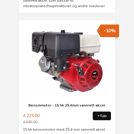
vannrett aksel som passer til
vibratorplater/hagetraktorer og andre maskiner.
-10%
Bensinmotor - 15 hk 25,4mm vannrett aksel
4 225,00
Kjøp
4 695,00
Rabatt
15 hk bensinmotor med 25,4 mm vannrett aksel