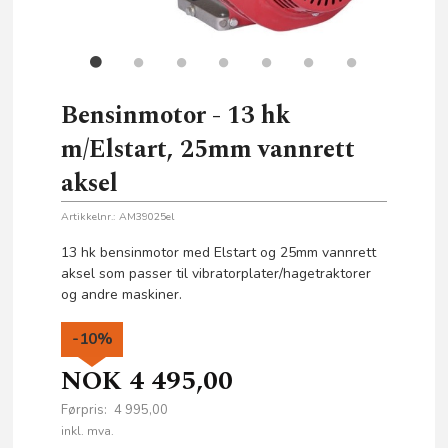
Bensinmotor - 13 hk
m/Elstart, 25mm vannrett
aksel
Artikkelnr.:
AM39025el
13 hk bensinmotor med Elstart og 25mm vannrett
aksel som passer til vibratorplater/hagetraktorer
og andre maskiner.
-10%
NOK
4 495,00
Førpris:
4 995,00
Rabatt
inkl. mva.