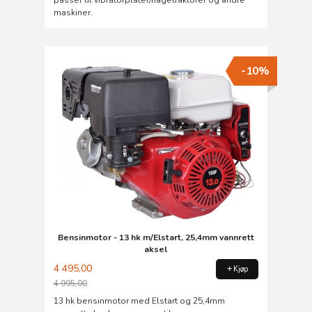
passer til vibratorplater/hagetraktorer og andre
maskiner.
-10%
Bensinmotor - 13 hk m/Elstart, 25,4mm vannrett
aksel
4 495,00
Kjøp
4 995,00
Rabatt
13 hk bensinmotor med Elstart og 25,4mm