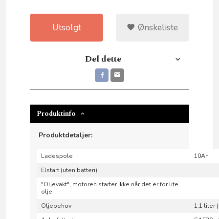
Utsolgt
Ønskeliste
Del dette
Produktinfo
Produktdetaljer:
Ladespole
10Ah
Elstart (uten batteri)
"Oljevakt", motoren starter ikke når det er for lite
olje
Oljebehov
1,1 liter 