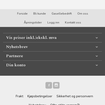
Forside
Bli kunde
Gasellebedrift
Om oss
Åpningstider
Logg inn
Kontakt oss
Vis priser inkl./ekskl. mva
Nyhetsbrev
Partnere
Din konto
Frakt
Kjøpsbetingelser
Sikkerhet og personvern