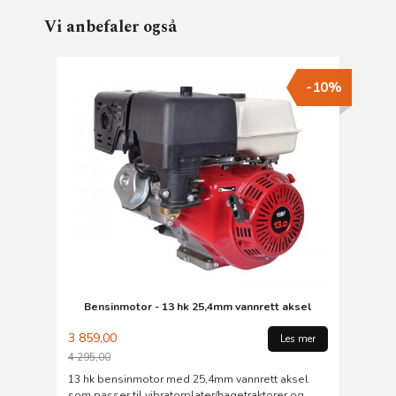
Vi anbefaler også
-10%
Bensinmotor - 13 hk 25,4mm vannrett aksel
3 859,00
Les mer
4 295,00
Rabatt
13 hk bensinmotor med 25,4mm vannrett aksel
som passer til vibratorplater/hagetraktorer og