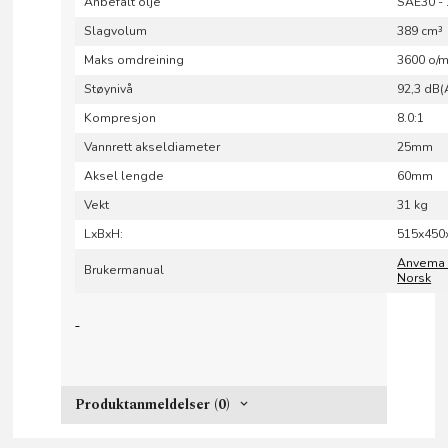
Anbefalt olje
SAE30 -
Slagvolum
389 cm³
Maks omdreining
3600 o/m
Støynivå
92,3 dB(
Kompresjon
8.0:1
Vannrett akseldiameter
25mm
Aksel lengde
60mm
Vekt
31 kg
LxBxH:
515x45
Anvema 
Brukermanual
Norsk
Produktanmeldelser (0)