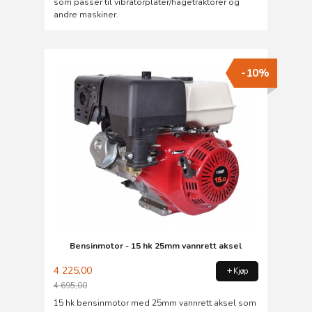
som passer til vibratorplater/hagetraktorer og
andre maskiner.
-10%
Bensinmotor - 15 hk 25mm vannrett aksel
4 225,00
Kjøp
4 695,00
Rabatt
15 hk bensinmotor med 25mm vannrett aksel som