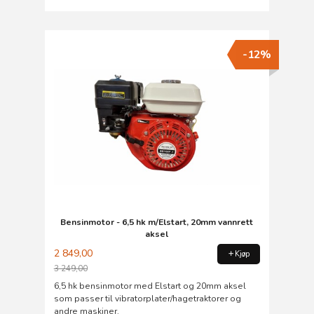
-12%
Bensinmotor - 6,5 hk m/Elstart, 20mm vannrett
aksel
2 849,00
Kjøp
3 249,00
Rabatt
6,5 hk bensinmotor med Elstart og 20mm aksel
som passer til vibratorplater/hagetraktorer og
andre maskiner.