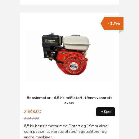
-12%
Bensinmotor - 6,5 hk m/Elstart, 19mm vannrett
aksel
2 849,00
Kjøp
3 249,00
Rabatt
6,5 hk bensinmotor med Elstart og 19mm aksel
som passer til vibratorplater/hagetraktorer og
andre maskiner.