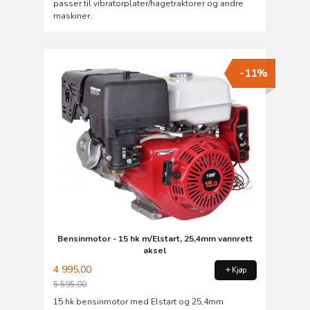
passer til vibratorplater/hagetraktorer og andre
maskiner.
-11%
Bensinmotor - 15 hk m/Elstart, 25,4mm vannrett
aksel
4 995,00
Kjøp
5 595,00
Rabatt
15 hk bensinmotor med Elstart og 25,4mm