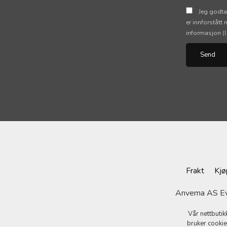
Jeg godta
er innforstått
informasjon
(
Frakt
Kjø
Anvema AS Evj
Vår nettbutik
bruker cookie