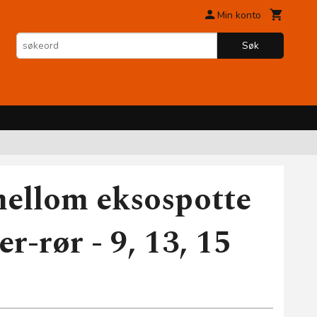
Min konto
Søk
ellom eksospotte
er-rør - 9, 13, 15