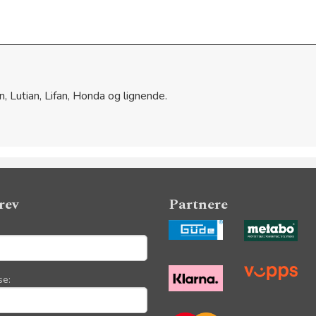
n, Lutian, Lifan, Honda og lignende.
rev
Partnere
se: