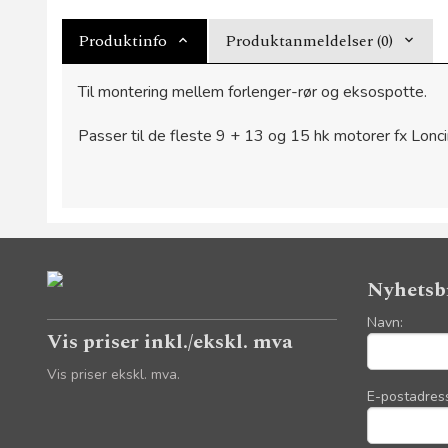
Produktinfo
Produktanmeldelser (0)
Til montering mellem forlenger-rør og eksospotte.
Passer til de fleste 9 + 13 og 15 hk motorer fx Lonci
Nyhetsb
Navn:
Vis priser inkl./ekskl. mva
Vis priser ekskl. mva.
E-postadres