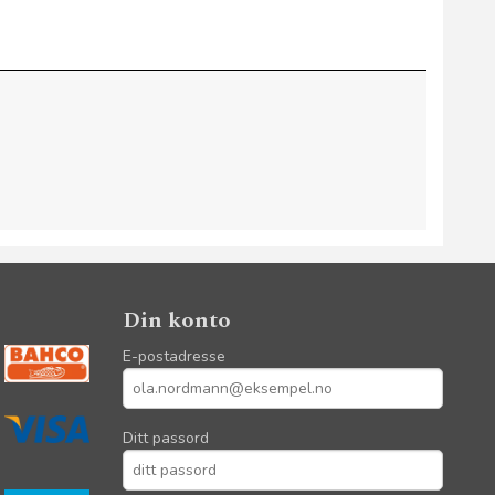
Din konto
E-postadresse
Ditt passord