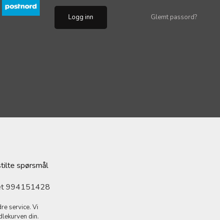
Glemt passord?
stilte spørsmål
ret 994151428
re service. Vi
dlekurven din.