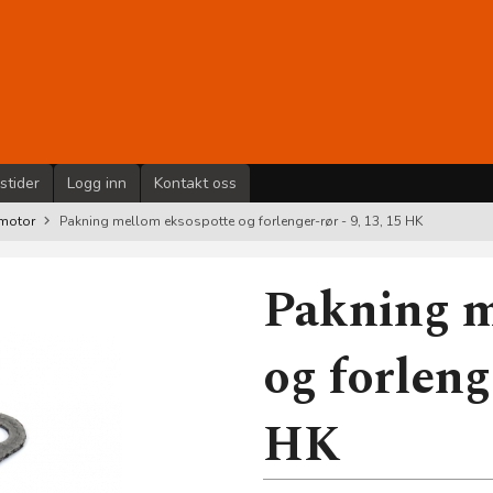
stider
Logg inn
Kontakt oss
nmotor
Pakning mellom eksospotte og forlenger-rør - 9, 13, 15 HK
Pakning m
og forleng
HK