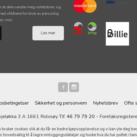
r at dere sender meg nyhetsbrev, og
 med vilkårene for bruk av personlig
les mer)
Les mer
psbetingelser
Sikkerhet og personvern
Nyhetsbrev
Ofte 
eløkka 3 A 1661 Rolvsøy Tlf.
46 79 79 20
- Foretaksregiste
k bruker cookies slik at du får en bedre kjøpsopplevelse og vi kan yte deg bed
s hovedsaklig til å lagre innloggingsdetaljer og huske hva du har puttet i han