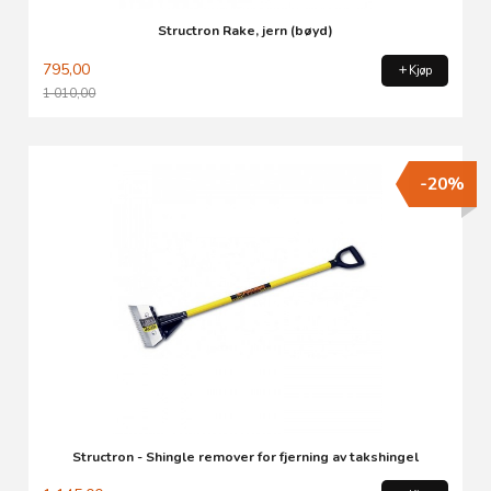
Structron Rake, jern (bøyd)
795,00
Kjøp
1 010,00
Rabatt
-20%
Structron - Shingle remover for fjerning av takshingel