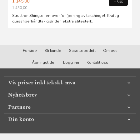
1 145,00
Kjøp
1 430,00
Rabatt
Structron Shingle remover for fjerning av takshingel. Kraftig
glassfiberhåndtak gjør den ekstra slitesterk.
Forside
Bli kunde
Gasellebedrift
Om oss
Åpningstider
Logg inn
Kontakt oss
Vis priser inkl./ekskl. mva
Nyhetsbrev
Partnere
Din konto