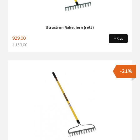
Structron Rake, jern (rett)
929,00
Kjøp
1 159,00
Rabatt
-21%