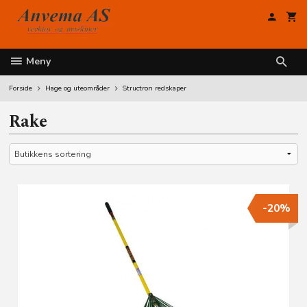
Gå
til
innholdet
Meny
Forside
Hage og uteområder
Structron redskaper
Rake
-20%