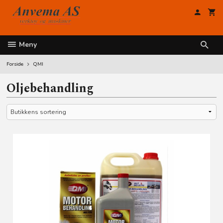
Gå
til
innholdet
Meny
Forside
QMI
Oljebehandling