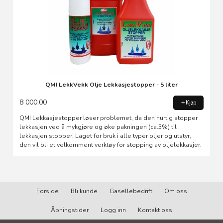
QMI LekkVekk Olje Lekkasjestopper - 5 liter
8 000,00
Kjøp
QMI Lekkasjestopper løser problemet, da den hurtig stopper
lekkasjen ved å mykgjøre og øke pakningen (ca.3%) til
lekkasjen stopper. Laget for bruk i alle typer oljer og utstyr,
den vil bli et velkomment verktøy for stopping av oljelekkasjer.
Forside
Bli kunde
Gasellebedrift
Om oss
Åpningstider
Logg inn
Kontakt oss