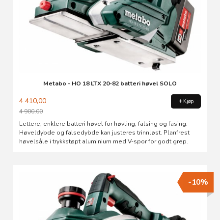
Metabo - HO 18 LTX 20-82 batteri høvel SOLO
4 410,00
Kjøp
4 900,00
Rabatt
Lettere, enklere batteri høvel for høvling, falsing og fasing.
Høveldybde og falsedybde kan justeres trinnløst. Planfrest
høvelsåle i trykkstøpt aluminium med V-spor for godt grep.
-10%