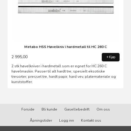
Metabo HSS Høvelkniv i hardmetall til HC 260 C
2 995,00
Kjøp
2 stk høvelkniver i hardmetall som er egnet for HC 260 C
høvelmaskin. Passer til alt hardt tre, spesielt eksotiske
tresorter, presset tre, hardt papir, hard vev, platemateriale og
kunststoffer.
Forside
Bli kunde
Gasellebedrift
Om oss
Åpningstider
Logg inn
Kontakt oss