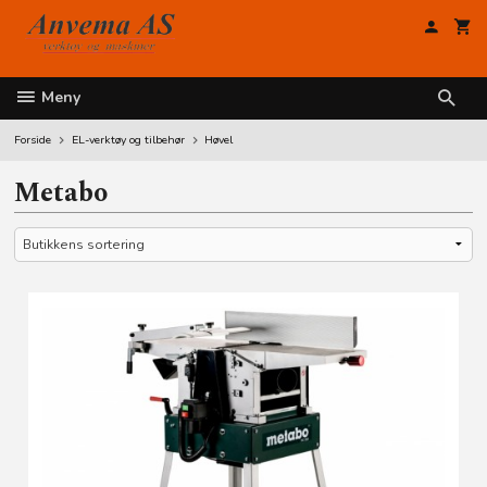
Gå
til
innholdet
Meny
Forside
EL-verktøy og tilbehør
Høvel
Metabo