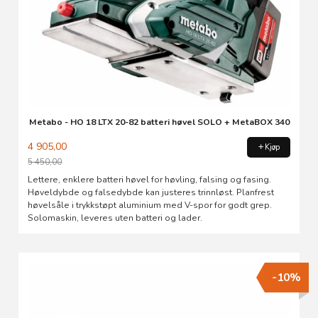
Metabo - HO 18 LTX 20-82 batteri høvel SOLO + MetaBOX 340
4 905,00
Kjøp
5 450,00
Rabatt
Lettere, enklere batteri høvel for høvling, falsing og fasing.
Høveldybde og falsedybde kan justeres trinnløst. Planfrest
høvelsåle i trykkstøpt aluminium med V-spor for godt grep.
Solomaskin, leveres uten batteri og lader.
-10%