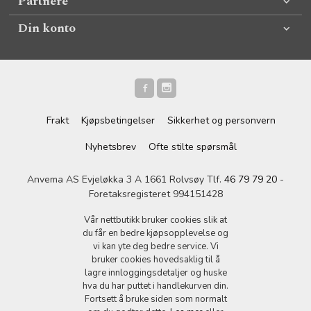
Partnere
Din konto
Frakt
Kjøpsbetingelser
Sikkerhet og personvern
Nyhetsbrev
Ofte stilte spørsmål
Anvema AS Evjeløkka 3 A 1661 Rolvsøy Tlf.
46 79 79 20
-
Foretaksregisteret 994151428
Vår nettbutikk bruker cookies slik at
du får en bedre kjøpsopplevelse og
vi kan yte deg bedre service. Vi
bruker cookies hovedsaklig til å
lagre innloggingsdetaljer og huske
hva du har puttet i handlekurven din.
Fortsett å bruke siden som normalt