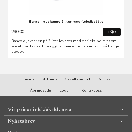
Bahco - oljekanne 2 liter med fleksibel tut
230,00
Kjøp
Bahco oljekannen på 2 liter leveres med en fleksibel tut som
enkelt kan tas av. Tuten gjør at man enkelt kommer til på trange
steder.
Forside
Bli kunde
Gasellebedrift
Om oss
Åpningstider
Logg inn
Kontakt oss
Vis priser inkl./ekskl. mva
Nyhetsbrev