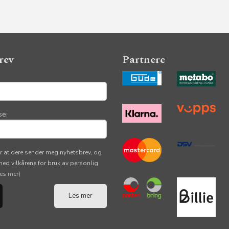
rev
Partnere
se:
r at dere sender meg nyhetsbrev, og
 med vilkårene for bruk av personlig
les mer)
Les mer