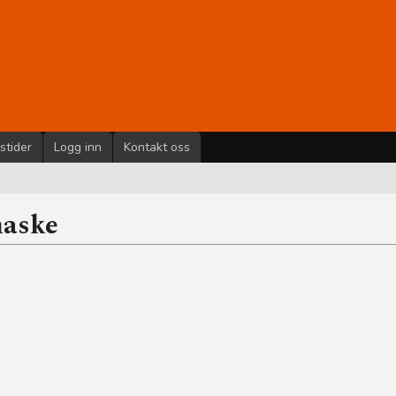
stider
Logg inn
Kontakt oss
maske