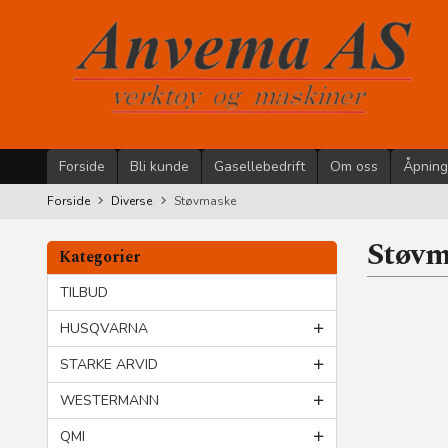
Gå
til
innholdet
Forside
Bli kunde
Gasellebedrift
Om oss
Åpning
Forside
Diverse
Støvmaske
Støv
Kategorier
TILBUD
HUSQVARNA
STARKE ARVID
WESTERMANN
QMI