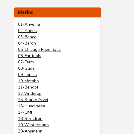
Merke:
01-Anvema
02-Ariens
03-Bahco
04-Baron
05-Chicago Pneumatic
06-Far tools
07-Ferm
08-Güde
09-Loncin
10-Metabo
11-Bendof
12-Vinderup
15-Starke Arvid
16-Husqvarna
17-QMI
18-Structron
19-Westermann
20-Ansmann