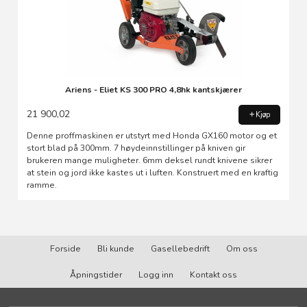
Ariens - Eliet KS 300 PRO 4,8hk kantskjærer
21 900,02
Kjøp
Denne proffmaskinen er utstyrt med Honda GX160 motor og et
stort blad på 300mm. 7 høydeinnstillinger på kniven gir
brukeren mange muligheter. 6mm deksel rundt knivene sikrer
at stein og jord ikke kastes ut i luften. Konstruert med en kraftig
ramme.
Forside
Bli kunde
Gasellebedrift
Om oss
Åpningstider
Logg inn
Kontakt oss