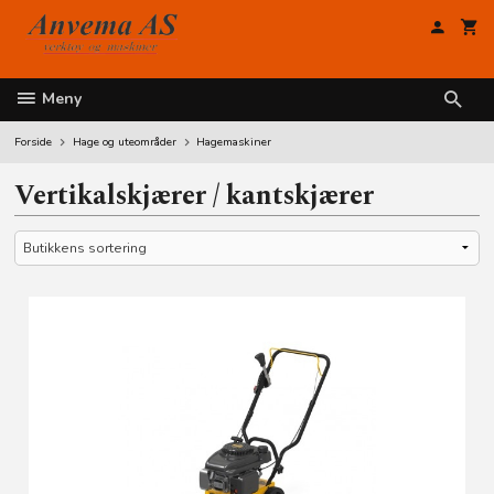
Gå
til
innholdet
Meny
Forside
Hage og uteområder
Hagemaskiner
Vertikalskjærer / kantskjærer