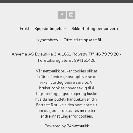
Frakt
Kjøpsbetingelser
Sikkerhet og personvern
Nyhetsbrev
Ofte stilte spørsmål
Anvema AS Evjeløkka 3 A 1661 Rolvsøy Tlf.
46 79 79 20
-
Foretaksregisteret 994151428
Vår nettbutikk bruker cookies slik at
du får en bedre kjøpsopplevelse og
vi kan yte deg bedre service. Vi
bruker cookies hovedsaklig til å
lagre innloggingsdetaljer og huske
hva du har puttet i handlekurven din.
Fortsett å bruke siden som normalt
om du godtar dette.
Les mer
eller
endre innstillinger for cookies.
Powered by
24Nettbutikk