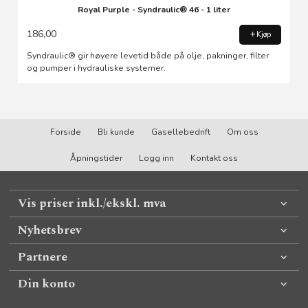
Royal Purple - Syndraulic® 46 - 1 liter
186,00
Kjøp
Syndraulic® gir høyere levetid både på olje, pakninger, filter
og pumper i hydrauliske systemer.
Forside
Bli kunde
Gasellebedrift
Om oss
Åpningstider
Logg inn
Kontakt oss
Vis priser inkl./ekskl. mva
Nyhetsbrev
Partnere
Din konto