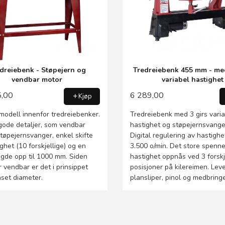
dreiebenk - Støpejern og
Tredreiebenk 455 mm - med
vendbar motor
variabel hastighet
5,00
6 289,00
Kjøp
modell innenfor tredreiebenker.
Tredreiebenk med 3 girs vari
ode detaljer, som vendbar
hastighet og støpejernsvang
støpejernsvanger, enkel skifte
Digital regulering av hastighe
ghet (10 forskjellige) og en
3.500 o/min. Det store spenne
ngde opp til 1000 mm. Siden
hastighet oppnås ved 3 forskj
 vendbar er det i prinsippet
posisjoner på kilereimen. Le
set diameter.
plansliper, pinol og medbringe