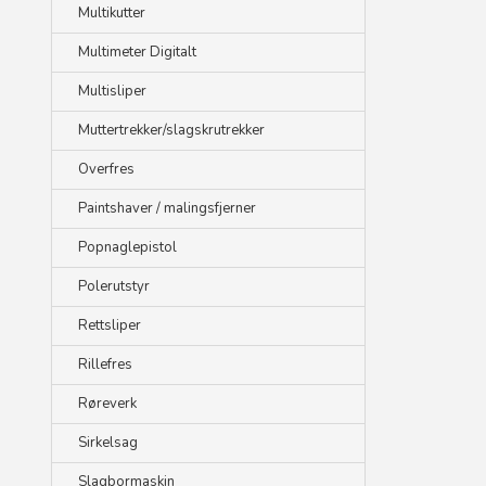
Multikutter
Multimeter Digitalt
Multisliper
Muttertrekker/slagskrutrekker
Overfres
Paintshaver / malingsfjerner
Popnaglepistol
Polerutstyr
Rettsliper
Rillefres
Røreverk
Sirkelsag
Slagbormaskin