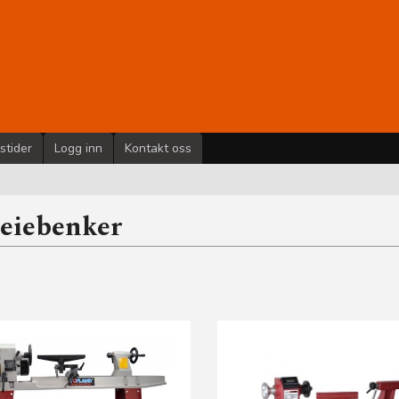
stider
Logg inn
Kontakt oss
eiebenker