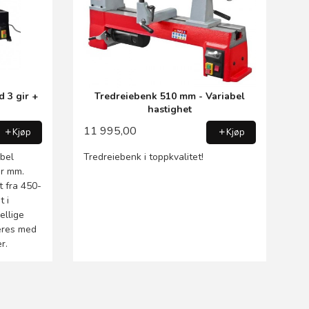
 3 gir +
Tredreiebenk 510 mm - Variabel
hastighet
11 995,00
Kjøp
Kjøp
abel
Tredreiebenk i toppkvalitet!
er mm.
t fra 450-
t i
ellige
veres med
r.