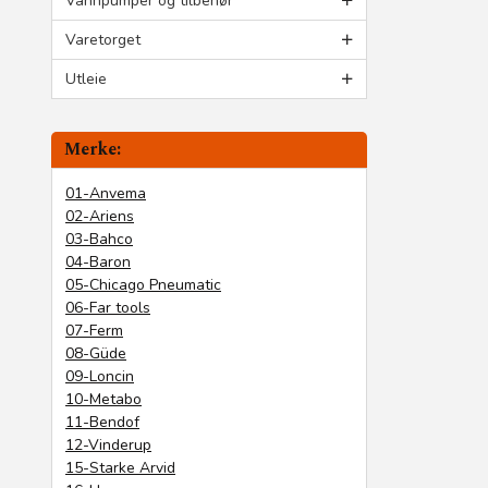
Vannpumper og tilbehør
Varetorget
Utleie
Merke:
01-Anvema
02-Ariens
03-Bahco
04-Baron
05-Chicago Pneumatic
06-Far tools
07-Ferm
08-Güde
09-Loncin
10-Metabo
11-Bendof
12-Vinderup
15-Starke Arvid