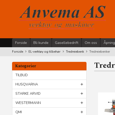
Gå
til
innholdet
Forside
Bli kunde
Gasellebedrift
Om oss
Åpning
Forside
EL-verktøy og tilbehør
Tredreiebenk
Tredreiebenker
Tredr
Kategorier
TILBUD
HUSQVARNA
STARKE ARVID
WESTERMANN
QMI