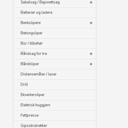
Sabelsag / Bajonettsag
Batterier og ladere
Benkslipere
Betongsliper
Bor / tilbehør
Båndsag for tre
Båndsliper
Distansemåler / laser
Drill
Eksentersliper
Elektrisk huggjern
Fettpresse
Gipsskrutrekker