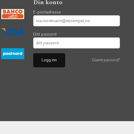
Din konto
E-postadresse
Ditt passord
Glemt passord?