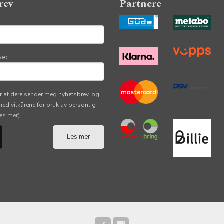
rev
Partnere
se:
r at dere sender meg nyhetsbrev, og
 med vilkårene for bruk av personlig
les mer)
Les mer