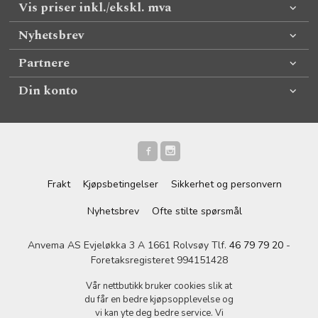
Vis priser inkl./ekskl. mva
Nyhetsbrev
Partnere
Din konto
Frakt
Kjøpsbetingelser
Sikkerhet og personvern
Nyhetsbrev
Ofte stilte spørsmål
Anvema AS Evjeløkka 3 A 1661 Rolvsøy Tlf.
46 79 79 20
-
Foretaksregisteret 994151428
Vår nettbutikk bruker cookies slik at
du får en bedre kjøpsopplevelse og
vi kan yte deg bedre service. Vi