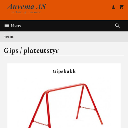
Gå
til
innholdet
Meny
Forside
Gips / plateutstyr
Gipsbukk