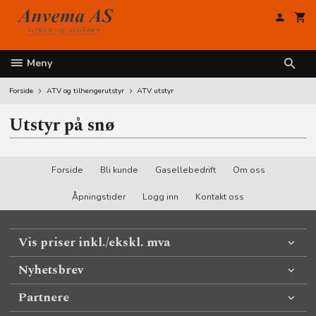
Gå
til
innholdet
Meny
Forside
ATV og tilhengerutstyr
ATV utstyr
Utstyr på snø
Forside
Bli kunde
Gasellebedrift
Om oss
Åpningstider
Logg inn
Kontakt oss
Vis priser inkl./ekskl. mva
Nyhetsbrev
Partnere