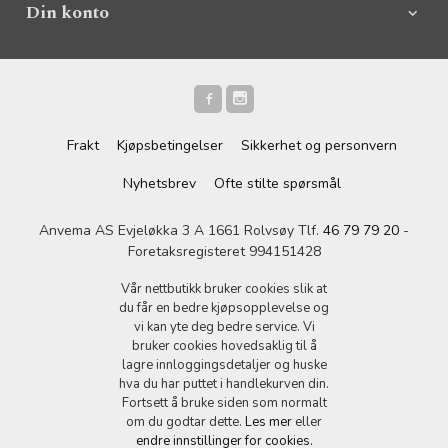
Din konto
Frakt
Kjøpsbetingelser
Sikkerhet og personvern
Nyhetsbrev
Ofte stilte spørsmål
Anvema AS Evjeløkka 3 A 1661 Rolvsøy Tlf.
46 79 79 20
-
Foretaksregisteret 994151428
Vår nettbutikk bruker cookies slik at
du får en bedre kjøpsopplevelse og
vi kan yte deg bedre service. Vi
bruker cookies hovedsaklig til å
lagre innloggingsdetaljer og huske
hva du har puttet i handlekurven din.
Fortsett å bruke siden som normalt
om du godtar dette.
Les mer
eller
endre innstillinger for cookies.