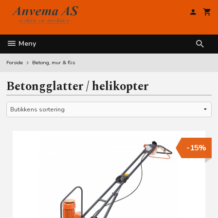
Gå
til
innholdet
Meny
Forside
Betong, mur & flis
Betongglatter / helikopter
-15%