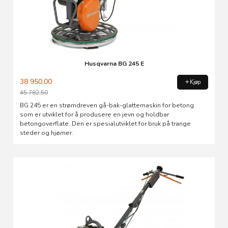
Husqvarna BG 245 E
38 950,00
Kjøp
45 782,50
Rabatt
BG 245 er en strømdreven gå-bak-glattemaskin for betong
som er utviklet for å produsere en jevn og holdbar
betongoverflate. Den er spesialutviklet for bruk på trange
steder og hjørner.