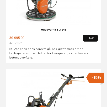
Husqvarna BG 245
39 995,00
Kjøp
47 178,75
Rabatt
BG 245 er en bensindrevet gå-bak-glattemaskin med
kantskjærer som er utviklet for å skape en jevn, slitesterk
betongoverflate.
-15%