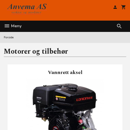
Gå
til
innholdet
Meny
Forside
Motorer og tilbehør
Vannrett aksel