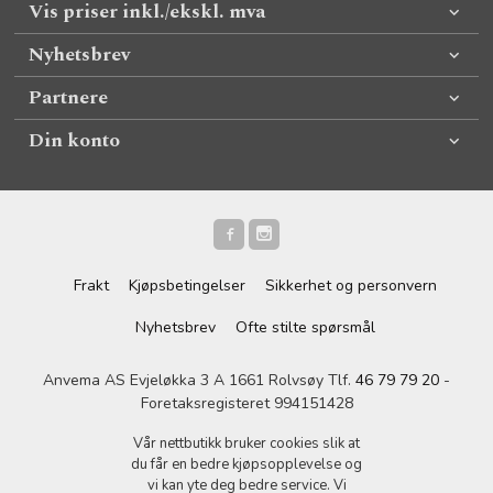
Vis priser inkl./ekskl. mva
Nyhetsbrev
Partnere
Din konto
Frakt
Kjøpsbetingelser
Sikkerhet og personvern
Nyhetsbrev
Ofte stilte spørsmål
Anvema AS Evjeløkka 3 A 1661 Rolvsøy Tlf.
46 79 79 20
-
Foretaksregisteret 994151428
Vår nettbutikk bruker cookies slik at
du får en bedre kjøpsopplevelse og
vi kan yte deg bedre service. Vi