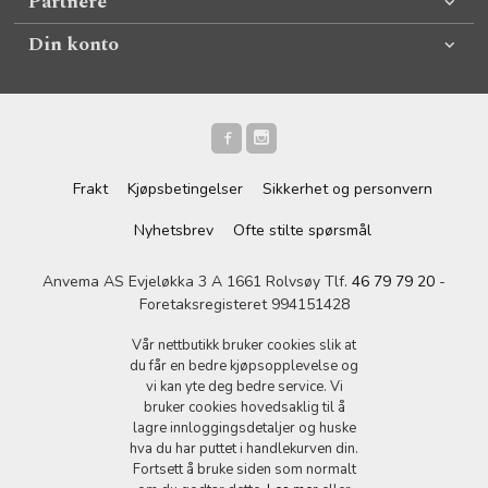
Partnere
Din konto
Frakt
Kjøpsbetingelser
Sikkerhet og personvern
Nyhetsbrev
Ofte stilte spørsmål
Anvema AS Evjeløkka 3 A 1661 Rolvsøy Tlf.
46 79 79 20
-
Foretaksregisteret 994151428
Vår nettbutikk bruker cookies slik at
du får en bedre kjøpsopplevelse og
vi kan yte deg bedre service. Vi
bruker cookies hovedsaklig til å
lagre innloggingsdetaljer og huske
hva du har puttet i handlekurven din.
Fortsett å bruke siden som normalt