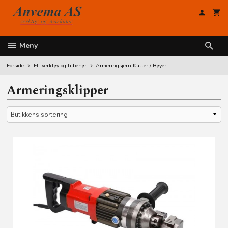
Gå
til
innholdet
Meny
Forside
EL-verktøy og tilbehør
Armeringsjern Kutter / Bøyer
Armeringsklipper