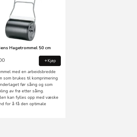
iens Hagetrommel 50 cm
00
Kjøp
mmel med en arbeidsbredde
m som brukes til komprimering
underlaget før såing og som
ling av frø etter såing.
en kan fylles opp med væske
nd for å få den optimale