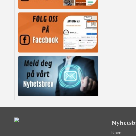
Nyhetsb
Navn: