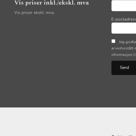
Vis priser inkl./ekskl. mva
Vis priser ekskl. mva.
E-postadres
Jeg godta
er innforstått
informasjon
(