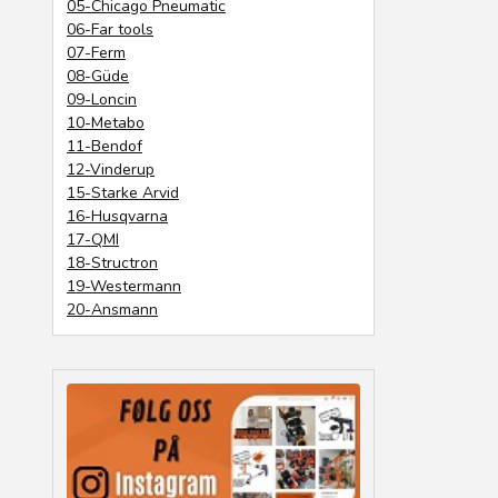
05-Chicago Pneumatic
06-Far tools
07-Ferm
08-Güde
09-Loncin
10-Metabo
11-Bendof
12-Vinderup
15-Starke Arvid
16-Husqvarna
17-QMI
18-Structron
19-Westermann
20-Ansmann