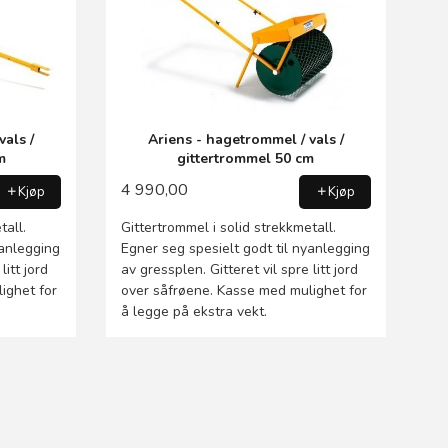
vals /
Ariens - hagetrommel / vals /
m
gittertrommel 50 cm
4 990,00
Kjøp
Kjøp
tall.
Gittertrommel i solid strekkmetall.
yanlegging
Egner seg spesielt godt til nyanlegging
litt jord
av gressplen. Gitteret vil spre litt jord
ighet for
over såfrøene. Kasse med mulighet for
å legge på ekstra vekt.