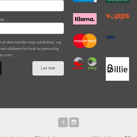
se:
r at dere sender meg nyhetsbrev, og
 med vilkårene for bruk av personlig
les mer)
Les mer