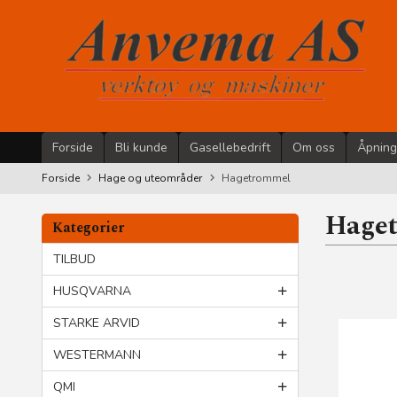
Gå
til
innholdet
Forside
Bli kunde
Gasellebedrift
Om oss
Åpning
Forside
Hage og uteområder
Hagetrommel
Hage
Kategorier
TILBUD
HUSQVARNA
STARKE ARVID
WESTERMANN
QMI