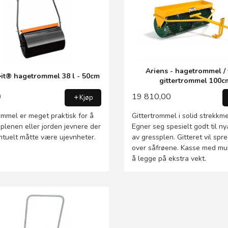
Ariens - hagetrommel / 
it® hagetrommel 38 l - 50cm
gittertrommel 100c
0
19 810,00
Kjøp
mmel er meget praktisk for å
Gittertrommel i solid strekkme
splenen eller jorden jevnere der
Egner seg spesielt godt til n
ntuelt måtte være ujevnheter.
av gressplen. Gitteret vil spre 
over såfrøene. Kasse med mul
å legge på ekstra vekt.