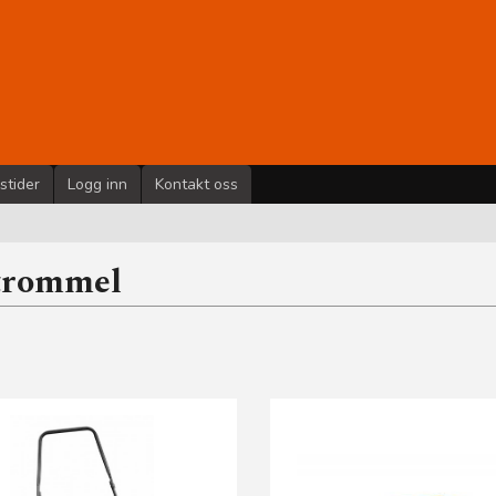
stider
Logg inn
Kontakt oss
trommel