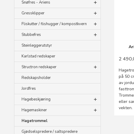
Snøfres - Ariens
Gressklipper
Fliskutter / flishugger / kompostkvern
Stubbefres
Steinleggerutstyr
Ar
Karlstad redskaper
2 490,
Structron redskaper
Hagetro
på 50 c
Redskapsholder
av jord
Jordfres
fasttrom
Trommel
Hagebeskjæring
eller sa
vekten.
Hagemaskiner
Hagetrommel
Gjødselspredere / saltspredere