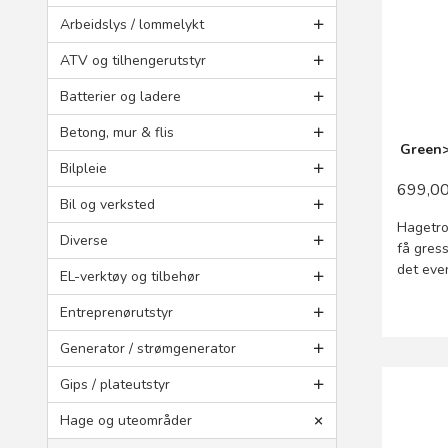
Arbeidslys / lommelykt
ATV og tilhengerutstyr
Batterier og ladere
Betong, mur & flis
Green>
Bilpleie
699,0
Bil og verksted
Hagetro
Diverse
få gres
det eve
EL-verktøy og tilbehør
Entreprenørutstyr
Generator / strømgenerator
Gips / plateutstyr
Hage og uteområder