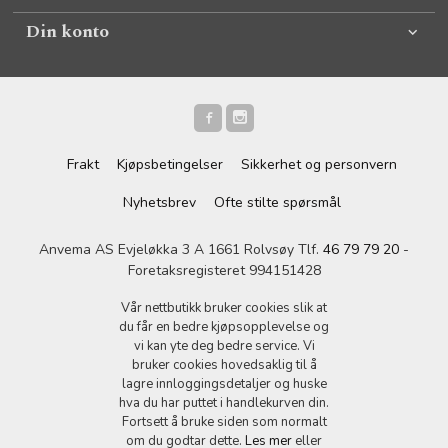
Din konto
Frakt
Kjøpsbetingelser
Sikkerhet og personvern
Nyhetsbrev
Ofte stilte spørsmål
Anvema AS Evjeløkka 3 A 1661 Rolvsøy Tlf.
46 79 79 20
-
Foretaksregisteret 994151428
Vår nettbutikk bruker cookies slik at
du får en bedre kjøpsopplevelse og
vi kan yte deg bedre service. Vi
bruker cookies hovedsaklig til å
lagre innloggingsdetaljer og huske
hva du har puttet i handlekurven din.
Fortsett å bruke siden som normalt
om du godtar dette.
Les mer
eller