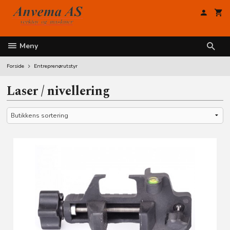
Gå
til
innholdet
Meny
Forside
Entreprenørutstyr
Laser / nivellering