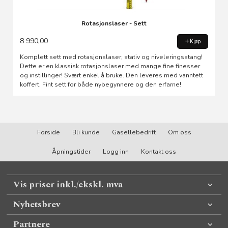
Rotasjonslaser - Sett
8 990,00
Kjøp
Komplett sett med rotasjonslaser, stativ og niveleringsstang!
Dette er en klassisk rotasjonslaser med mange fine finesser
og instillinger! Svært enkel å bruke. Den leveres med vanntett
koffert. Fint sett for både nybegynnere og den erfarne!
Forside
Bli kunde
Gasellebedrift
Om oss
Åpningstider
Logg inn
Kontakt oss
Vis priser inkl./ekskl. mva
Nyhetsbrev
Partnere