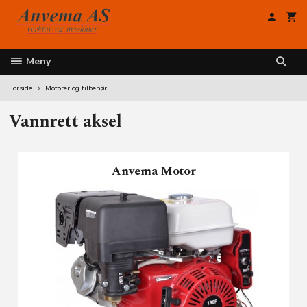
Gå
til
innholdet
Meny
Forside
Motorer og tilbehør
Vannrett aksel
Anvema Motor