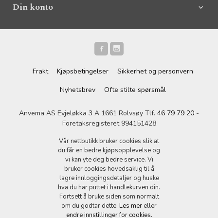
Din konto
Frakt
Kjøpsbetingelser
Sikkerhet og personvern
Nyhetsbrev
Ofte stilte spørsmål
Anvema AS Evjeløkka 3 A 1661 Rolvsøy Tlf.
46 79 79 20
-
Foretaksregisteret 994151428
Vår nettbutikk bruker cookies slik at
du får en bedre kjøpsopplevelse og
vi kan yte deg bedre service. Vi
bruker cookies hovedsaklig til å
lagre innloggingsdetaljer og huske
hva du har puttet i handlekurven din.
Fortsett å bruke siden som normalt
om du godtar dette.
Les mer
eller
endre innstillinger for cookies.