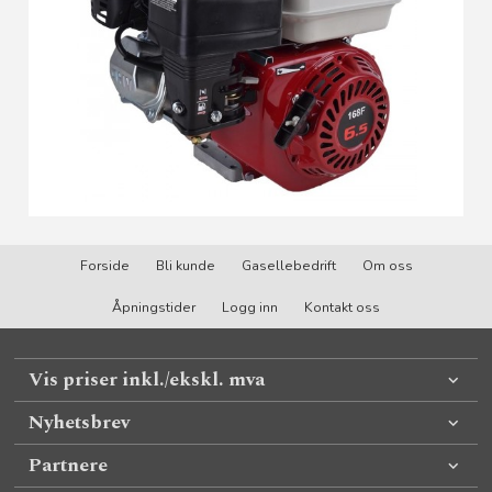
Forside
Bli kunde
Gasellebedrift
Om oss
Åpningstider
Logg inn
Kontakt oss
Vis priser inkl./ekskl. mva
Nyhetsbrev
Partnere