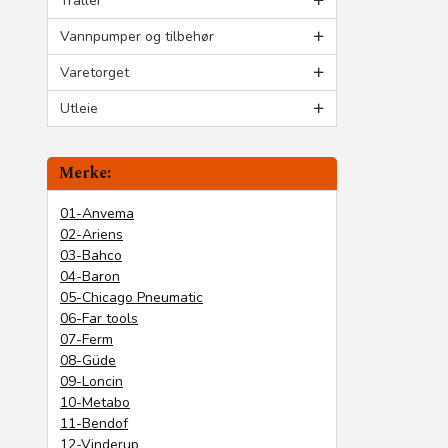
Traller
Vannpumper og tilbehør
Varetorget
Utleie
Merke:
01-Anvema
02-Ariens
03-Bahco
04-Baron
05-Chicago Pneumatic
06-Far tools
07-Ferm
08-Güde
09-Loncin
10-Metabo
11-Bendof
12-Vinderup