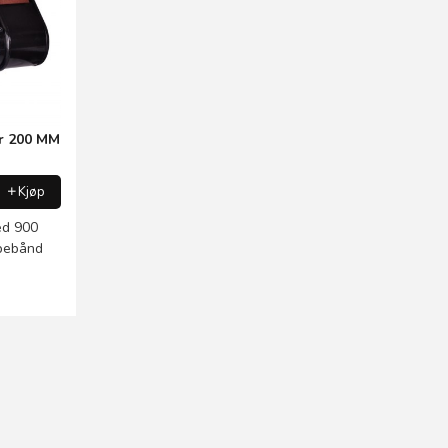
er 200 MM
Kjøp
ed 900
ipebånd