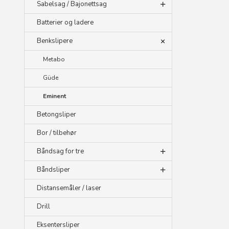
Sabelsag / Bajonettsag
Batterier og ladere
Benkslipere
Metabo
Güde
Eminent
Betongsliper
Bor / tilbehør
Båndsag for tre
Båndsliper
Distansemåler / laser
Drill
Eksentersliper