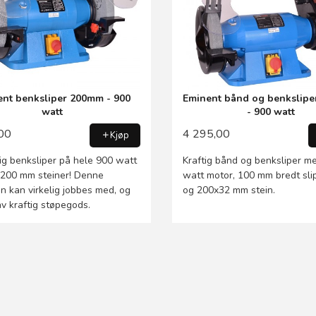
nt benksliper 200mm - 900
Eminent bånd og benkslip
watt
- 900 watt
00
4 295,00
Kjøp
tig benksliper på hele 900 watt
Kraftig bånd og benksliper m
200 mm steiner! Denne
watt motor, 100 mm bredt sl
n kan virkelig jobbes med, og
og 200x32 mm stein.
av kraftig støpegods.