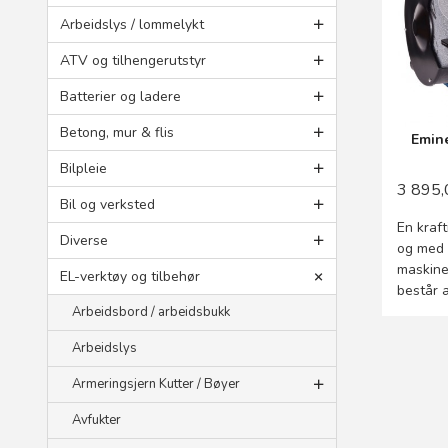
Arbeidslys / lommelykt
ATV og tilhengerutstyr
Batterier og ladere
Betong, mur & flis
Emine
Bilpleie
3 895,
Bil og verksted
En kraf
Diverse
og med 
maskine
EL-verktøy og tilbehør
består 
Arbeidsbord / arbeidsbukk
Arbeidslys
Armeringsjern Kutter / Bøyer
Avfukter