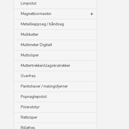
Limpistol
Magnetbormaskin
Metallkappsag / båndsag
Multikutter
Multimeter Digitalt
Multisliper
Muttertrekker/slagskrutrekker
Overfres
Paintshaver / malingsfjerner
Popnaglepistol
Polerutstyr
Rettsliper
Rillefres