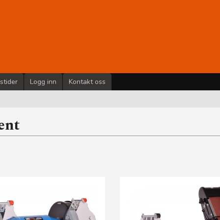
stider
Logg inn
Kontakt oss
ent