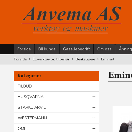
Gå
til
innholdet
Forside
Bli kunde
Gasellebedrift
Om oss
Åpning
Forside
EL-verktøy og tilbehør
Benkslipere
Eminent
Emin
Kategorier
TILBUD
HUSQVARNA
STARKE ARVID
WESTERMANN
QMI