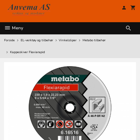
Gå
til
innholdet
Meny
Forside
EL-verktøy og tilbehør
Vinkelsliper
Metabo tilbehør
Kappeskiver Flexiarapid