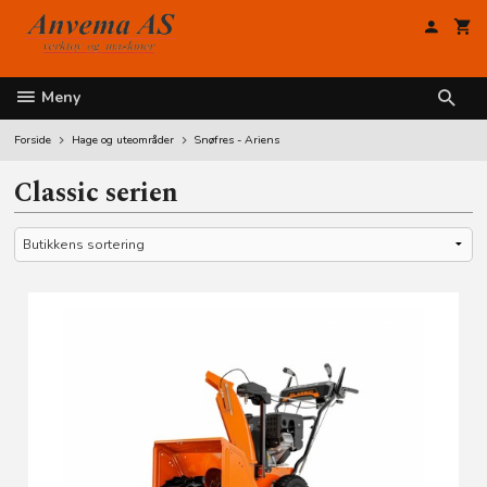
Gå
til
innholdet
Meny
Forside
Hage og uteområder
Snøfres - Ariens
Classic serien