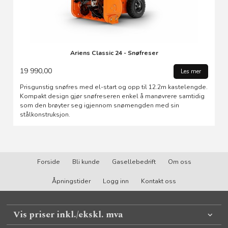
Ariens Classic 24 - Snøfreser
19 990,00
Les mer
Prisgunstig snøfres med el-start og opp til 12.2m kastelengde.
Kompakt design gjør snøfreseren enkel å manøvrere samtidig
som den brøyter seg igjennom snømengden med sin
stålkonstruksjon.
Forside
Bli kunde
Gasellebedrift
Om oss
Åpningstider
Logg inn
Kontakt oss
Vis priser inkl./ekskl. mva