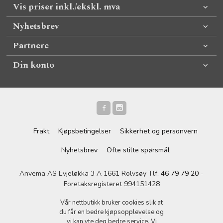
Vis priser inkl./ekskl. mva
Nyhetsbrev
Partnere
Din konto
Frakt
Kjøpsbetingelser
Sikkerhet og personvern
Nyhetsbrev
Ofte stilte spørsmål
Anvema AS Evjeløkka 3 A 1661 Rolvsøy Tlf.
46 79 79 20
-
Foretaksregisteret 994151428
Vår nettbutikk bruker cookies slik at
du får en bedre kjøpsopplevelse og
vi kan yte deg bedre service. Vi