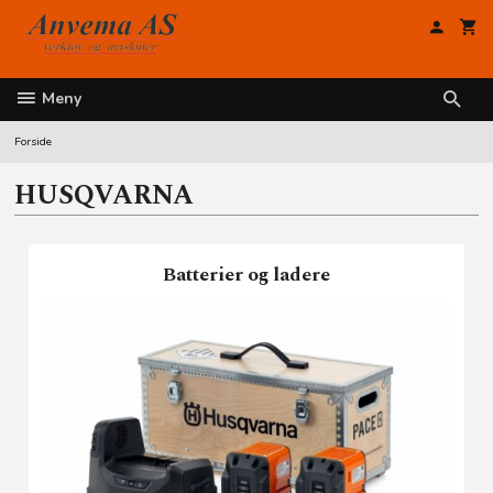
Gå
til
innholdet
Meny
Forside
HUSQVARNA
Batterier og ladere