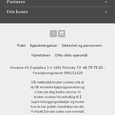
Partnere
Din konto
Frakt
Kjøpsbetingelser
Sikkerhet og personvern
Nyhetsbrev
Ofte stilte spørsmål
Anvema AS Evjeløkka 3 A 1661 Rolvsøy Tlf.
46 79 79 20
-
Foretaksregisteret 994151428
Vår nettbutikk bruker cookies slik at
du får en bedre kjøpsopplevelse og
vi kan yte deg bedre service. Vi
bruker cookies hovedsaklig til å
lagre innloggingsdetaljer og huske
hva du har puttet i handlekurven din.
Fortsett å bruke siden som normalt