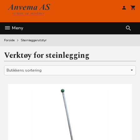
Gå
til
innholdet
Meny
Forside
Steinleggerutstyr
Verktøy for steinlegging