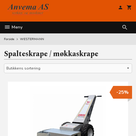
Gå
til
innholdet
Meny
Forside
WESTERMANN
Spalteskrape / møkkaskrape
-25%