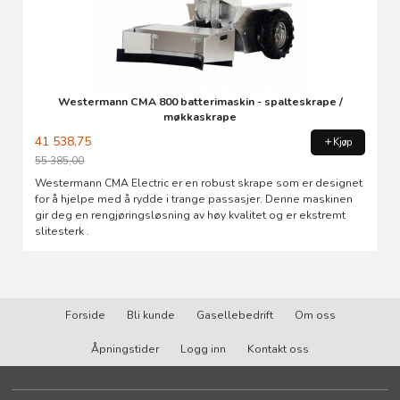
Westermann CMA 800 batterimaskin - spalteskrape /
møkkaskrape
41 538,75
Kjøp
55 385,00
Rabatt
Westermann CMA Electric er en robust skrape som er designet
for å hjelpe med å rydde i trange passasjer. Denne maskinen
gir deg en rengjøringsløsning av høy kvalitet og er ekstremt
slitesterk .
Forside
Bli kunde
Gasellebedrift
Om oss
Åpningstider
Logg inn
Kontakt oss