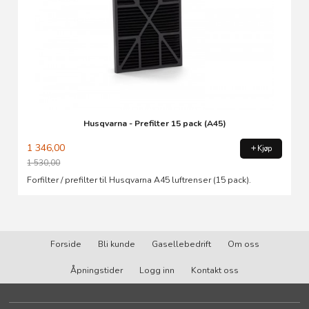
Husqvarna - Prefilter 15 pack (A45)
1 346,00
Kjøp
1 530,00
Rabatt
Forfilter / prefilter til Husqvarna A45 luftrenser (15 pack).
Forside
Bli kunde
Gasellebedrift
Om oss
Åpningstider
Logg inn
Kontakt oss