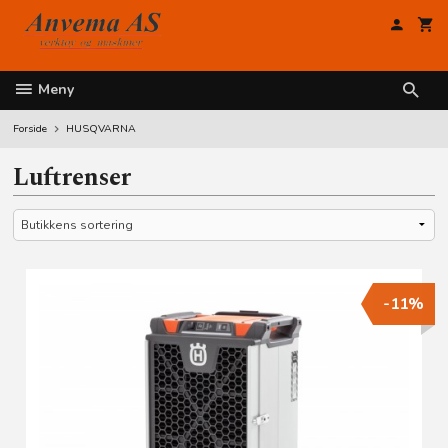
Gå
til
innholdet
Meny
Forside
HUSQVARNA
Luftrenser
-11%