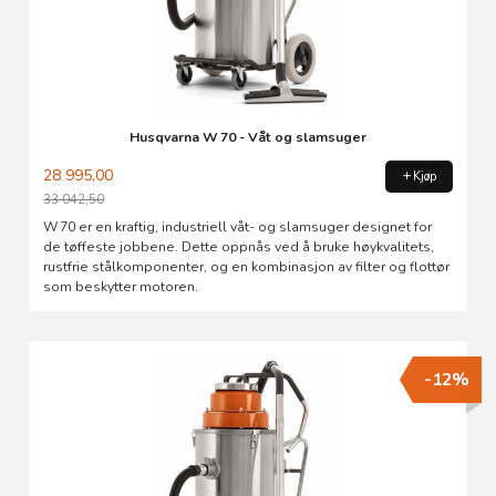
Husqvarna W 70 - Våt og slamsuger
28 995,00
Kjøp
33 042,50
Rabatt
W 70 er en kraftig, industriell våt- og slamsuger designet for
de tøffeste jobbene. Dette oppnås ved å bruke høykvalitets,
rustfrie stålkomponenter, og en kombinasjon av filter og flottør
som beskytter motoren.
-12%