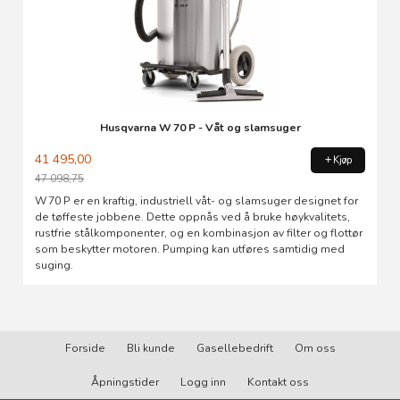
Husqvarna W 70 P - Våt og slamsuger
41 495,00
Kjøp
47 098,75
Rabatt
W 70 P er en kraftig, industriell våt- og slamsuger designet for
de tøffeste jobbene. Dette oppnås ved å bruke høykvalitets,
rustfrie stålkomponenter, og en kombinasjon av filter og flottør
som beskytter motoren. Pumping kan utføres samtidig med
suging.
Forside
Bli kunde
Gasellebedrift
Om oss
Åpningstider
Logg inn
Kontakt oss