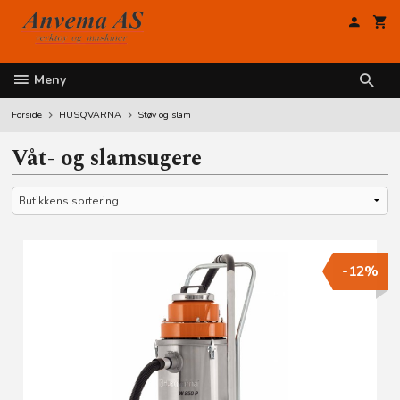
Gå
til
innholdet
Meny
Forside
HUSQVARNA
Støv og slam
Våt- og slamsugere
-12%