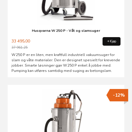
Husqvarna W 250 P - Våt og slamsuger
33 495,00
Kjøp
37 961,25
Rabatt
W 250 P er en liten, men kraftfull industriell vakuumsuger for
slam og våte materialer. Den er designet spesielt for krevende
jobber. Smarte løsninger gjør W 250 P enkel å jobbe med.
Pumping kan utføres samtidig med suging av betongslam.
-12%