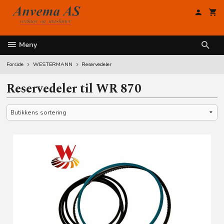
Gå
til
innholdet
Meny
Forside
WESTERMANN
Reservedeler
Reservedeler til WR 870