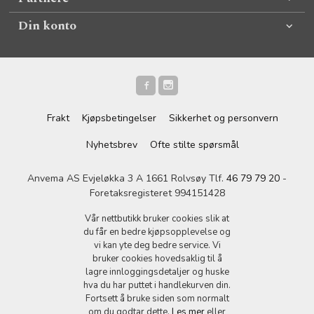
Din konto
Frakt
Kjøpsbetingelser
Sikkerhet og personvern
Nyhetsbrev
Ofte stilte spørsmål
Anvema AS Evjeløkka 3 A 1661 Rolvsøy Tlf.
46 79 79 20
-
Foretaksregisteret 994151428
Vår nettbutikk bruker cookies slik at
du får en bedre kjøpsopplevelse og
vi kan yte deg bedre service. Vi
bruker cookies hovedsaklig til å
lagre innloggingsdetaljer og huske
hva du har puttet i handlekurven din.
Fortsett å bruke siden som normalt
om du godtar dette.
Les mer
eller