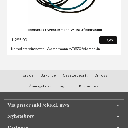
Reimsett til Westermann WR870 feiemaskin
1 295,00
Kjøp
Komplett reimsett til Westermann WR870 feiemaskin.
Forside
Bli kunde
Gasellebedrift
Om oss
Åpningstider
Logg inn
Kontakt oss
Vis priser inkl./ekskl. mva
Nyhetsbrev
Partnere