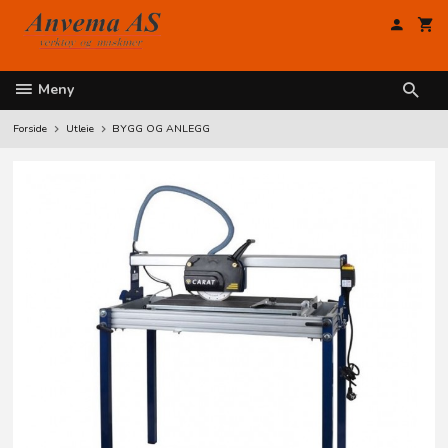
Gå
til
innholdet
Meny
Forside
Utleie
BYGG OG ANLEGG