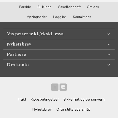
Forside
Bli kunde
Gasellebedrift
Om oss
Åpningstider
Logg inn
Kontakt oss
Vis priser inkl./ekskl. mva
Nyhetsbrev
Partnere
Din konto
Frakt
Kjøpsbetingelser
Sikkerhet og personvern
Nyhetsbrev
Ofte stilte spørsmål