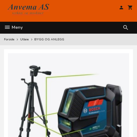
Gå
til
innholdet
Meny
Forside
Utleie
BYGG OG ANLEGG