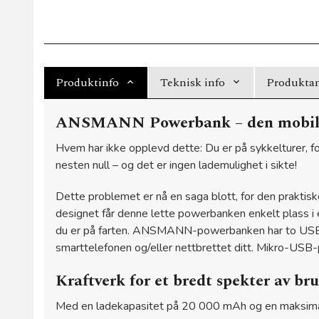
Produktinfo
Teknisk info
Produktan
ANSMANN Powerbank – den mobile l
Hvem har ikke opplevd dette: Du er på sykkelturer, fott
nesten null – og det er ingen lademulighet i sikte!
Dette problemet er nå en saga blott, for den prakt
designet får denne lette powerbanken enkelt plass i
du er på farten. ANSMANN-powerbanken har to USB-p
smarttelefonen og/eller nettbrettet ditt. Mikro-USB-
Kraftverk for et bredt spekter av b
Med en ladekapasitet på 20 000 mAh og en maksimal u