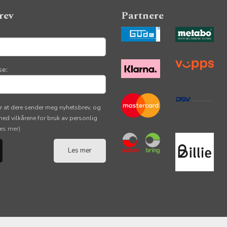
rev
Partnere
se:
r at dere sender meg nyhetsbrev, og
 med vilkårene for bruk av personlig
les mer)
Les mer