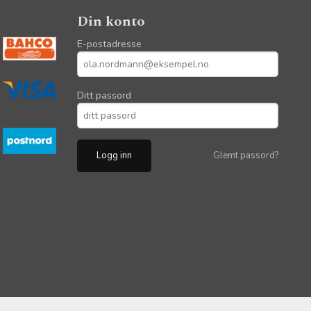
Din konto
E-postadresse
Ditt passord
Glemt passord?