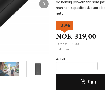
Next
og hendig powerbank som pass
man nok kapasitet til større ba
nett
-20%
NOK
319,00
Førpris:
399,00
Rabatt
inkl. mva.
Antall
Kjøp