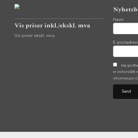
Nyhetsb
Navn:
Vis priser inkl./ekskl. mva
Vis priser ekskl. mva.
E-postadres
Jeg godta
er innforstått
informasjon
(