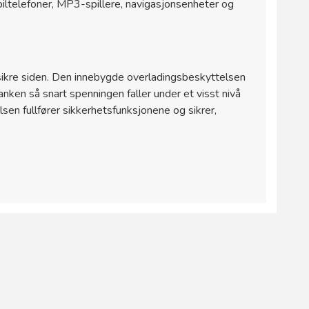
biltelefoner, MP3-spillere, navigasjonsenheter og
sikre siden. Den innebygde overladingsbeskyttelsen
ken så snart spenningen faller under et visst nivå
sen fullfører sikkerhetsfunksjonene og sikrer,