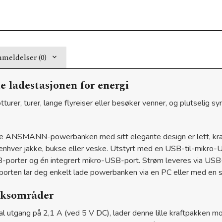
meldelser (0)
adestasjonen for energi
urer, turer, lange flyreiser eller besøker venner, og plutselig sy
iske ANSMANN-powerbanken med sitt elegante design er lett, kra
 enhver jakke, bukse eller veske. Utstyrt med en USB-til-mikro-
orter og én integrert mikro-USB-port. Strøm leveres via USB-p
porten lar deg enkelt lade powerbanken via en PC eller med en s
ruksområder
tgang på 2,1 A (ved 5 V DC), lader denne lille kraftpakken mob