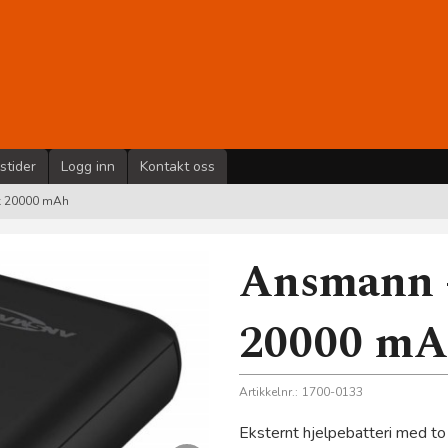
stider
Logg inn
Kontakt oss
k 20000 mAh
Ansmann 
20000 m
Artikkelnr.:
1700-0133
Eksternt hjelpebatteri med t