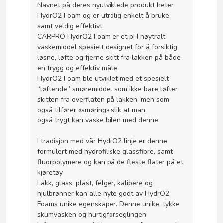
Navnet på deres nyutviklede produkt heter
HydrO2 Foam og er utrolig enkelt å bruke,
samt veldig effektivt.
CARPRO HydrO2 Foam er et pH nøytralt
vaskemiddel spesielt designet for å forsiktig
løsne, løfte og fjerne skitt fra lakken på både
en trygg og effektiv måte.
HydrO2 Foam ble utviklet med et spesielt
“løftende” smøremiddel som ikke bare løfter
skitten fra overflaten på lakken, men som
også tilfører «smøring» slik at man
også trygt kan vaske bilen med denne.
I tradisjon med vår HydrO2 linje er denne
formulert med hydrofiliske glassfibre, samt
fluorpolymere og kan på de fleste flater på et
kjøretøy.
Lakk, glass, plast, felger, kalipere og
hjulbrønner kan alle nyte godt av HydrO2
Foams unike egenskaper. Denne unike, tykke
skumvasken og hurtigforseglingen