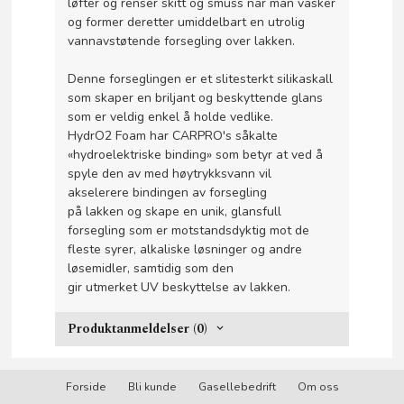
løfter og renser skitt og smuss når man vasker
og former deretter umiddelbart en utrolig
vannavstøtende forsegling over lakken.
Denne forseglingen er et slitesterkt silikaskall
som skaper en briljant og beskyttende glans
som er veldig enkel å holde vedlike.
HydrO2 Foam har CARPRO's såkalte
«hydroelektriske binding» som betyr at ved å
spyle den av med høytrykksvann vil
akselerere bindingen av forsegling
på lakken og skape en unik, glansfull
forsegling som er motstandsdyktig mot de
fleste syrer, alkaliske løsninger og andre
løsemidler, samtidig som den
gir utmerket UV beskyttelse av lakken.
Produktanmeldelser (0)
Forside
Bli kunde
Gasellebedrift
Om oss