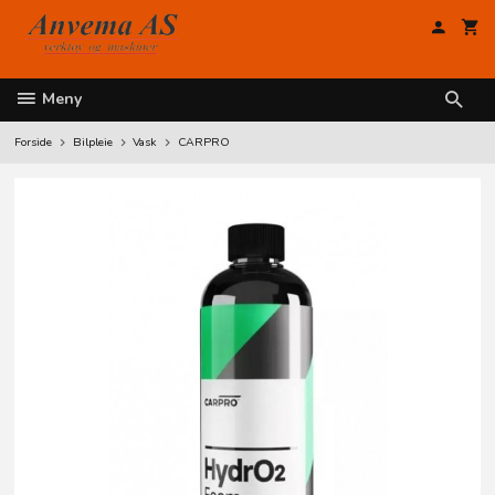
Gå
til
innholdet
Meny
Forside
Bilpleie
Vask
CARPRO