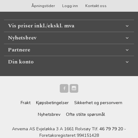
Åpningstider
Logg inn
Kontakt oss
Vis priser inkl./ekskl. mva
Nyhetsbrev
Partnere
Din konto
Frakt
Kjøpsbetingelser
Sikkerhet og personvern
Nyhetsbrev
Ofte stilte spørsmål
Anvema AS Evjeløkka 3 A 1661 Rolvsøy Tlf.
46 79 79 20
-
Foretaksregisteret 994151428