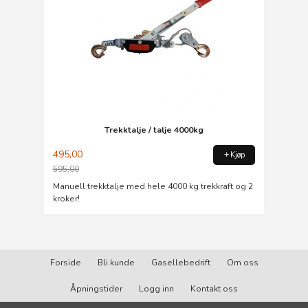
Trekktalje / talje 4000kg
495,00
Kjøp
595,00
Rabatt
Manuell trekktalje med hele 4000 kg trekkraft og 2
kroker!
Forside
Bli kunde
Gasellebedrift
Om oss
Åpningstider
Logg inn
Kontakt oss