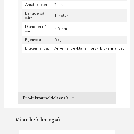
Antall kroker
2 stk
Lengde på
1 meter
wire
Diameter på
4,5 mm
wire
Egenvekt
5 kg
Brukermanual
Anvema_trekktalje_norsk_brukermanual
Produktanmeldelser (0)
Vi anbefaler også