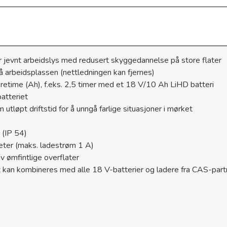
 jevnt arbeidslys med redusert skyggedannelse på store flater
på arbeidsplassen (nettledningen kan fjernes)
retime (Ah), f.eks. 2,5 timer med et 18 V/10 Ah LiHD batteri
batteriet
m utløpt driftstid for å unngå farlige situasjoner i mørket
 (IP 54)
eter (maks. ladestrøm 1 A)
v ømfintlige overflater
 kan kombineres med alle 18 V-batterier og ladere fra CAS-par