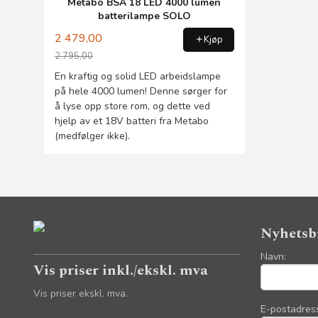
Metabo BSA 18 LED 4000 lumen
batterilampe SOLO
2 479,00
Kjøp
2 795,00
Rabatt
En kraftig og solid LED arbeidslampe
på hele 4000 lumen! Denne sørger for
å lyse opp store rom, og dette ved
hjelp av et 18V batteri fra Metabo
(medfølger ikke).
Nyhetsb
Navn:
Vis priser inkl./ekskl. mva
Vis priser ekskl. mva.
E-postadres