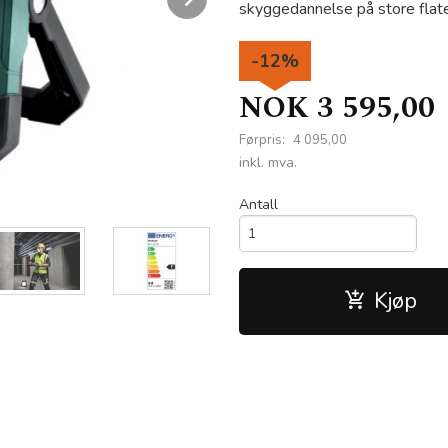
skyggedannelse på store flate
-12%
NOK
3 595,00
Førpris:
4 095,00
Rabatt
inkl. mva.
Antall
Kjøp