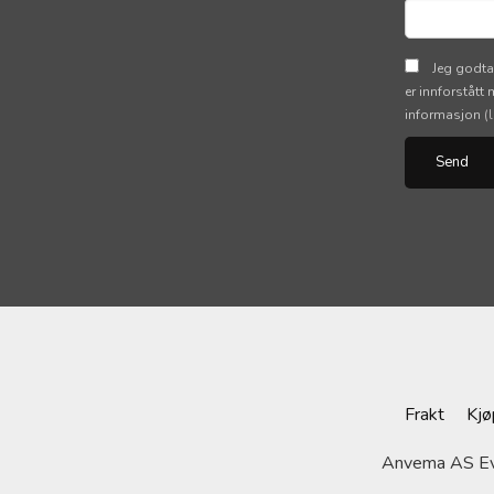
Jeg godta
er innforstått
informasjon
(
Frakt
Kjø
Anvema AS Evj