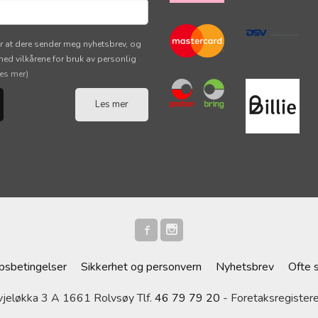
r at dere sender meg nyhetsbrev, og
 med vilkårene for bruk av personlig
les mer)
Les mer
psbetingelser
Sikkerhet og personvern
Nyhetsbrev
Ofte 
eløkka 3 A 1661 Rolvsøy Tlf.
46 79 79 20
- Foretaksregiste