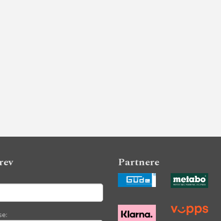
rev
Partnere
se: