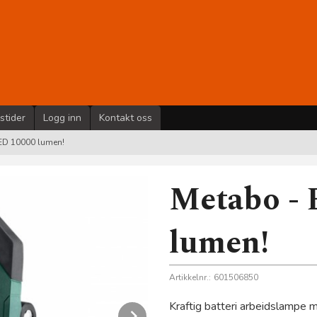
stider
Logg inn
Kontakt oss
ED 10000 lumen!
Metabo -
lumen!
Artikkelnr.:
601506850
Kraftig batteri arbeidslampe 
Next