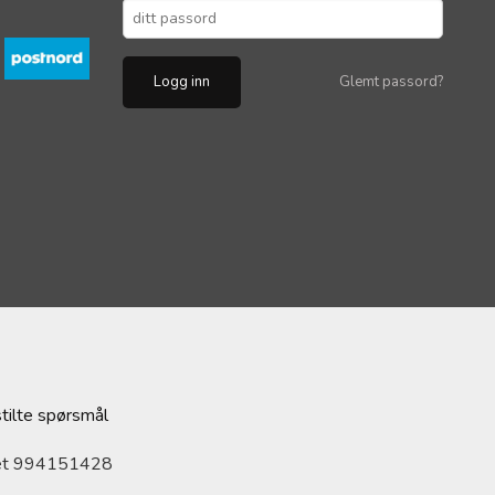
Glemt passord?
stilte spørsmål
ret 994151428