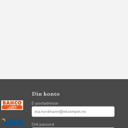
Din konto
E-postadresse
Ditt passord