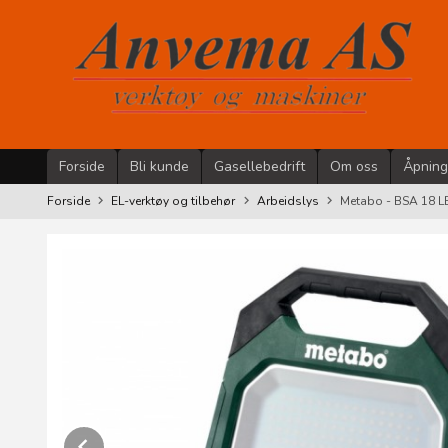
Gå
til
innholdet
Forside
Bli kunde
Gasellebedrift
Om oss
Åpning
Forside
EL-verktøy og tilbehør
Arbeidslys
Metabo - BSA 18 L
Prev