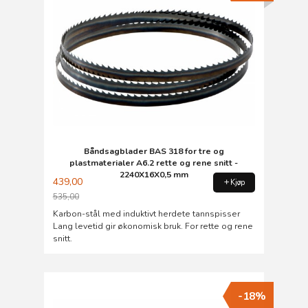
Båndsagblader BAS 318 for tre og
plastmaterialer A6.2 rette og rene snitt -
2240X16X0,5 mm
439,00
Kjøp
535,00
Rabatt
Karbon-stål med induktivt herdete tannspisser
Lang levetid gir økonomisk bruk. For rette og rene
snitt.
-18%