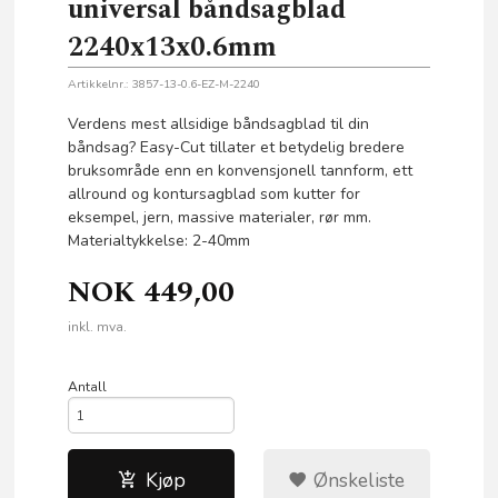
universal båndsagblad
2240x13x0.6mm
Artikkelnr.:
3857-13-0.6-EZ-M-2240
Verdens mest allsidige båndsagblad til din
båndsag? Easy-Cut tillater et betydelig bredere
bruksområde enn en konvensjonell tannform, ett
allround og kontursagblad som kutter for
eksempel, jern, massive materialer, rør mm.
Materialtykkelse: 2-40mm
NOK
449,00
inkl. mva.
Antall
Kjøp
Ønskeliste