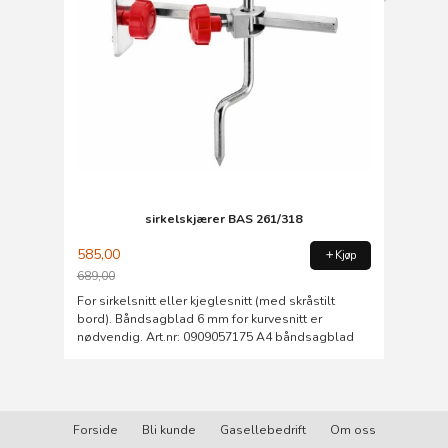
sirkelskjærer BAS 261/318
585,00
Kjøp
689,00
Rabatt
For sirkelsnitt eller kjeglesnitt (med skråstilt
bord). Båndsagblad 6 mm for kurvesnitt er
nødvendig. Art.nr: 0909057175 A4 båndsagblad
Forside
Bli kunde
Gasellebedrift
Om oss