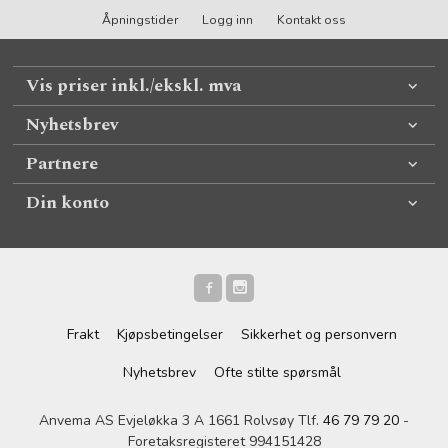
Åpningstider
Logg inn
Kontakt oss
Vis priser inkl./ekskl. mva
Nyhetsbrev
Partnere
Din konto
Frakt
Kjøpsbetingelser
Sikkerhet og personvern
Nyhetsbrev
Ofte stilte spørsmål
Anvema AS Evjeløkka 3 A 1661 Rolvsøy Tlf.
46 79 79 20
-
Foretaksregisteret 994151428