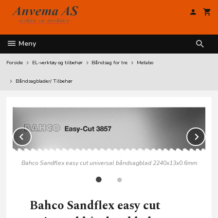
Gå
til
innholdet
Meny
Forside
EL-verktøy og tilbehør
Båndsag for tre
Metabo
Båndsagblader/ Tilbehør
Prev
Ne
Bahco Sandflex easy cut universal båndsagblad 2240x13x0.6mm
Bahco Sandflex easy cut
mm
B