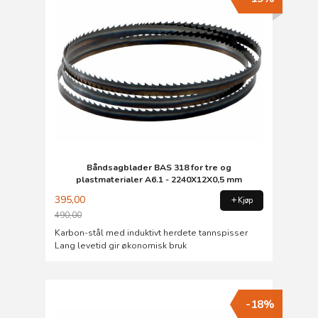
Båndsagblader BAS 318 for tre og
plastmaterialer A6.1 - 2240X12X0,5 mm
395,00
Kjøp
490,00
Rabatt
Karbon-stål med induktivt herdete tannspisser
Lang levetid gir økonomisk bruk
-18%