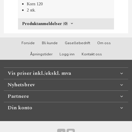
Korn 120
2 stk.
Produktanmeldelser (0)
Forside
Bli kunde
Gasellebedrift
Om oss
Åpningstider
Logg inn
Kontakt oss
Vis priser inkl./ekskl. mva
Nyhetsbrev
Partnere
Din konto