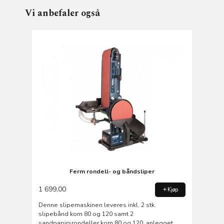
Vi anbefaler også
Ferm rondell- og båndsliper
1 699,00
Kjøp
Denne slipemaskinen leveres inkl. 2 stk.
slipebånd korn 80 og 120 samt 2
sandpapirsrondeller korn 80 og 120. anlegget