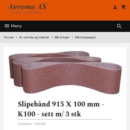
Gå
til
innholdet
Meny
Forside
EL-verktøy og tilbehør
Båndsliper
Båndslipepapir
Slipebånd 915 X 100 mm -
K100 - sett m/ 3 stk
Artikkelnr.:
G41153