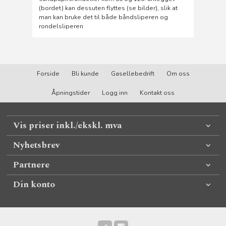
(bordet) kan dessuten flyttes (se bilder), slik at
man kan bruke det til både båndsliperen og
rondelsliperen
Forside
Bli kunde
Gasellebedrift
Om oss
Åpningstider
Logg inn
Kontakt oss
Vis priser inkl./ekskl. mva
Nyhetsbrev
Partnere
Din konto