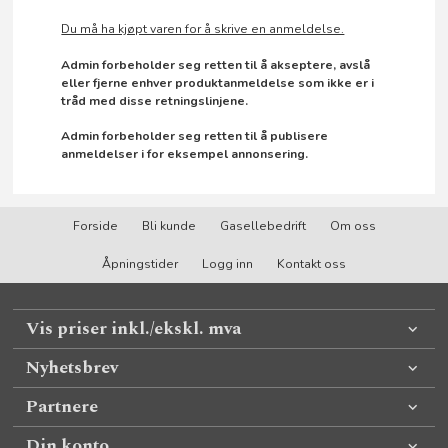
Du må ha kjøpt varen for å skrive en anmeldelse.
Admin forbeholder seg retten til å akseptere, avslå
eller fjerne enhver produktanmeldelse som ikke er i
tråd med disse retningslinjene.
Admin forbeholder seg retten til å publisere
anmeldelser i for eksempel annonsering.
Forside
Bli kunde
Gasellebedrift
Om oss
Åpningstider
Logg inn
Kontakt oss
Vis priser inkl./ekskl. mva
Nyhetsbrev
Partnere
Din konto