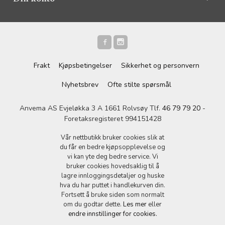
Frakt
Kjøpsbetingelser
Sikkerhet og personvern
Nyhetsbrev
Ofte stilte spørsmål
Anvema AS Evjeløkka 3 A 1661 Rolvsøy Tlf.
46 79 79 20
-
Foretaksregisteret 994151428
Vår nettbutikk bruker cookies slik at
du får en bedre kjøpsopplevelse og
vi kan yte deg bedre service. Vi
bruker cookies hovedsaklig til å
lagre innloggingsdetaljer og huske
hva du har puttet i handlekurven din.
Fortsett å bruke siden som normalt
om du godtar dette.
Les mer
eller
endre innstillinger for cookies.