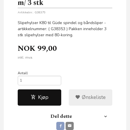
m/ 3 stk
Artikkelnr.:
G38379
Slipehylser K80 til Güde spindel og båndsliper -
artikkelnummer: ( G38353 ) Pakken inneholder 3
stk slipehylser med 80-koring.
NOK
99,00
inkl. mva.
Antall
Kjøp
Ønskeliste
Del dette