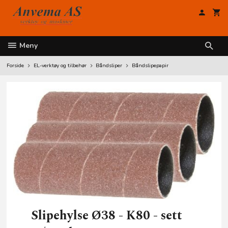
Gå
til
innholdet
Meny
Forside
EL-verktøy og tilbehør
Båndsliper
Båndslipepapir
Slipehylse Ø38 - K80 - sett