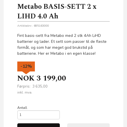
Metabo BASIS-SETT 2 x
LIHD 4.0 Ah
Artikkelnr.:
685163000
Fint basis-sett fra Metabo med 2 stk 4Ah LiHD
batterier og lader. Et sett som passer til de fleste
formål, og som har meget god brukstid på
batteriene. Her er Metabo i en egen klasse!
-12%
NOK
3 199,00
Førpris:
3 635,00
Rabatt
inkl. mva.
Antall