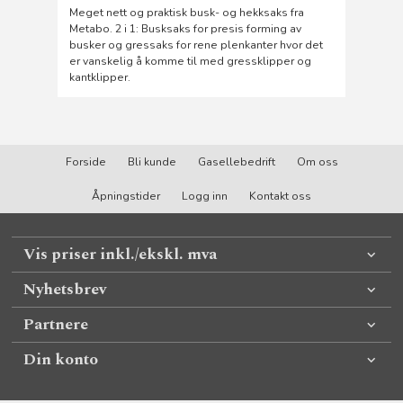
Meget nett og praktisk busk- og hekksaks fra
Metabo. 2 i 1: Busksaks for presis forming av
busker og gressaks for rene plenkanter hvor det
er vanskelig å komme til med gressklipper og
kantklipper.
Forside
Bli kunde
Gasellebedrift
Om oss
Åpningstider
Logg inn
Kontakt oss
Vis priser inkl./ekskl. mva
Nyhetsbrev
Partnere
Din konto