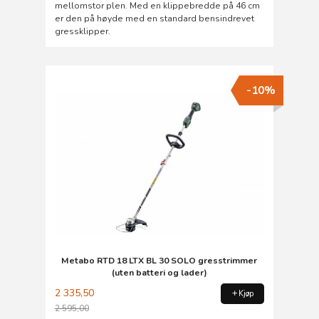
mellomstor plen. Med en klippebredde på 46 cm
er den på høyde med en standard bensindrevet
gressklipper.
-10%
Metabo RTD 18 LTX BL 30 SOLO gresstrimmer
(uten batteri og lader)
2 335,50
Kjøp
2 595,00