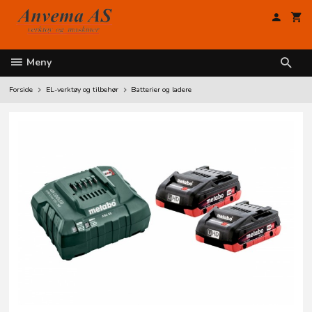
Gå
til
innholdet
Meny
Forside
EL-verktøy og tilbehør
Batterier og ladere