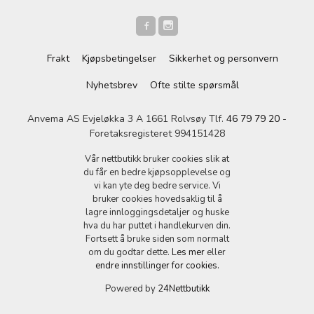
Frakt
Kjøpsbetingelser
Sikkerhet og personvern
Nyhetsbrev
Ofte stilte spørsmål
Anvema AS Evjeløkka 3 A 1661 Rolvsøy Tlf.
46 79 79 20
-
Foretaksregisteret 994151428
Vår nettbutikk bruker cookies slik at
du får en bedre kjøpsopplevelse og
vi kan yte deg bedre service. Vi
bruker cookies hovedsaklig til å
lagre innloggingsdetaljer og huske
hva du har puttet i handlekurven din.
Fortsett å bruke siden som normalt
om du godtar dette.
Les mer
eller
endre innstillinger for cookies.
Powered by
24Nettbutikk