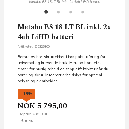
Metabo BS 18 LT BL inkl. 2x 4ah LiHD batteri
Metabo BS 18 LT BL inkl. 2x
4ah LiHD batteri
Artikkelnr.:
602325800
Børsteløs bor-skrutrekker i kompakt utføring for
universal og krevende bruk. Metabo børsteløs
motor for hurtig arbeid og topp effektivitet når du
borer og skrur. Integrert arbeidslys for optimal
belysning av arbeidet
-16%
NOK
5 795,00
Førpris:
6 899,00
Rabatt
inkl. mva.