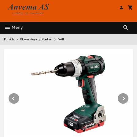
Gå
til
innholdet
Meny
Forside
EL-verktøy og tilbehør
Drill
Prev
Ne