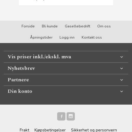
Forside
Bli kunde
Gasellebedrift
Om oss
Åpningstider
Logg inn
Kontakt oss
Vis priser inkl./ekskl. mva
Nyhetsbrev
Partnere
Din konto
Frakt
Kjøpsbetingelser
Sikkerhet og personvern