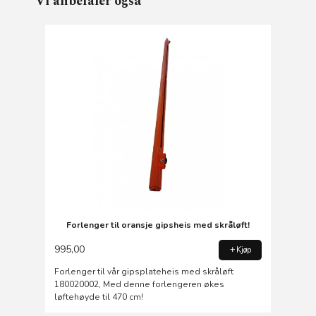
Vi anbefaler også
Forlenger til oransje gipsheis med skråløft!
995,00
Kjøp
Forlenger til vår gipsplateheis med skråløft
180020002, Med denne forlengeren økes
løftehøyde til 470 cm!