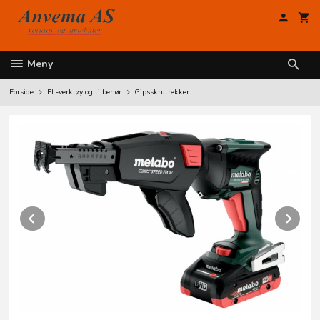
Gå
til
innholdet
Meny
Forside
EL-verktøy og tilbehør
Gipsskrutrekker
Prev
Ne