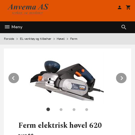
Gå
til
innholdet
Meny
Forside
EL-verktøy og tilbehør
Høvel
Ferm
Prev
Ne
Ferm elektrisk høvel 620