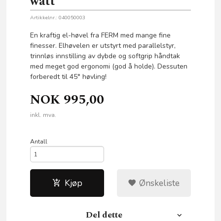
watt
Artikkelnr.:
040050003
En kraftig el-høvel fra FERM med mange fine
finesser. Elhøvelen er utstyrt med parallelstyr,
trinnløs innstilling av dybde og softgrip håndtak
med meget god ergonomi (god å holde). Dessuten
forberedt til 45° høvling!
NOK
995,00
inkl. mva.
Antall
Kjøp
Ønskeliste
Del dette