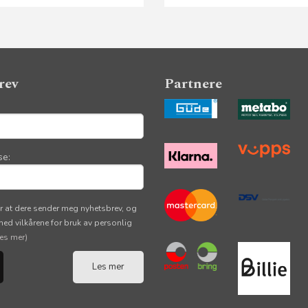
rev
Partnere
se:
r at dere sender meg nyhetsbrev, og
 med vilkårene for bruk av personlig
les mer)
Les mer