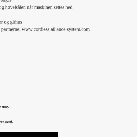
og høvelsålen når maskinen settes ned
or og girhus
S-partnerne: www.cordless-alliance-system.com
e noe.
ger med.