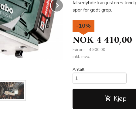
falsedybde kan justeres trinnl
Next
spor for godt grep.
-10%
NOK
4 410,00
Førpris:
4 900,00
Rabatt
inkl. mva.
Metabo - HO 18 LTX 20-82 batteri hø
Antall
Kjøp