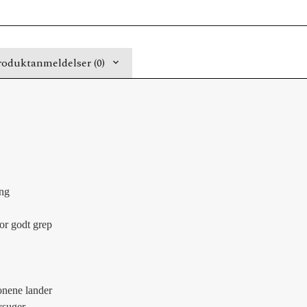
roduktanmeldelser (0)
ing
or godt grep
onene lander
vsuger