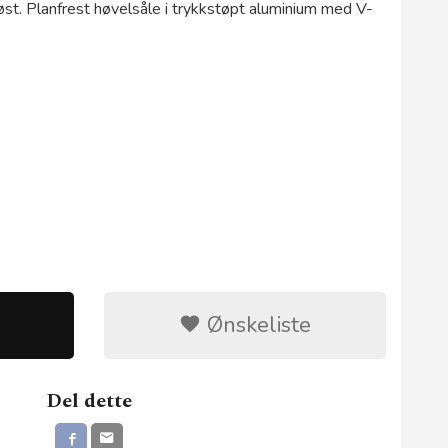
øst. Planfrest høvelsåle i trykkstøpt aluminium med V-
vel
Metabo - HO 1
Ønskeliste
Del dette