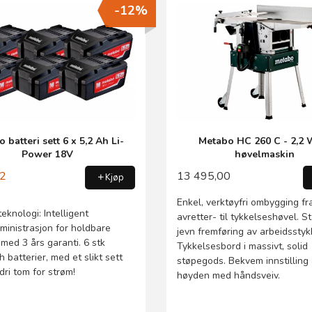
-12%
 batteri sett 6 x 5,2 Ah Li-
Metabo HC 260 C - 2,2
Power 18V
høvelmaskin
12
13 495,00
Kjøp
Enkel, verktøyfri ombygging fr
eknologi: Intelligent
avretter- til tykkelseshøvel. St
ministrasjon for holdbare
jevn fremføring av arbeidsstyk
 med 3 års garanti. 6 stk
Tykkelsesbord i massivt, solid
 batterier, med et slikt sett
støpegods. Bekvem innstilling
dri tom for strøm!
høyden med håndsveiv.