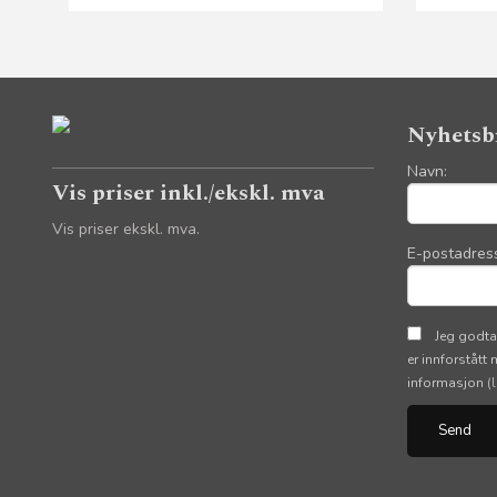
Nyhetsb
Navn:
Vis priser inkl./ekskl. mva
Vis priser ekskl. mva.
E-postadres
Jeg godta
er innforstått
informasjon
(