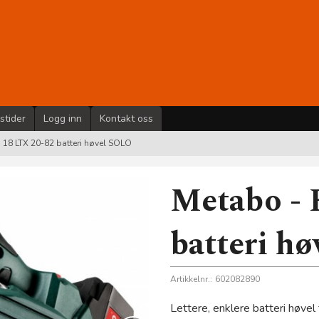
stider
Logg inn
Kontakt oss
18 LTX 20-82 batteri høvel SOLO
Metabo -
batteri h
Artikkelnr.:
602082890
Lettere, enklere batteri høvel