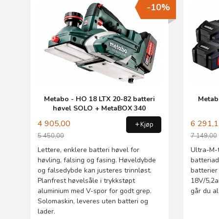
-10%
Metabo - HO 18 LTX 20-82 batteri
Metabo
høvel SOLO + MetaBOX 340
4 905,00
6 291,
Kjøp
5 450,00
7 149,00
Rabatt
Rabatt
Lettere, enklere batteri høvel for
Ultra-M-t
høvling, falsing og fasing. Høveldybde
batteriad
og falsedybde kan justeres trinnløst.
batterier
Planfrest høvelsåle i trykkstøpt
18V/5,2ah
aluminium med V-spor for godt grep.
går du al
Solomaskin, leveres uten batteri og
lader.