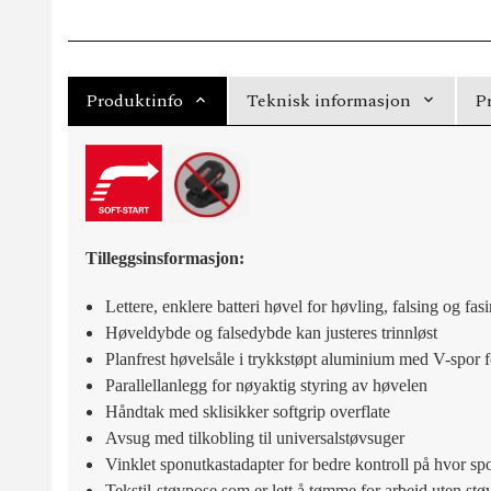
Produktinfo
Teknisk informasjon
P
Tilleggsinsformasjon:
Lettere, enklere batteri høvel for høvling, falsing og fas
Høveldybde og falsedybde kan justeres trinnløst
Planfrest høvelsåle i trykkstøpt aluminium med V-spor f
Parallellanlegg for nøyaktig styring av høvelen
Håndtak med sklisikker softgrip overflate
Avsug med tilkobling til universalstøvsuger
Vinklet sponutkastadapter for bedre kontroll på hvor sp
Tekstil-støvpose som er lett å tømme for arbeid uten stø