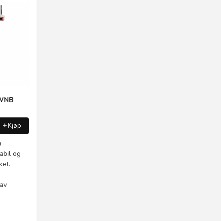
 WNB
Kjøp
a
abil og
ket.
 av