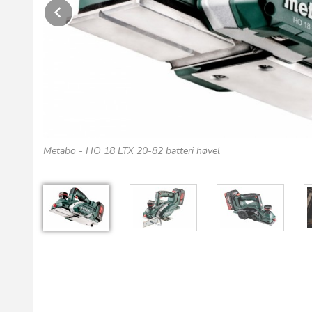
Prev
Metabo - HO 18 LTX 20-82 batteri høvel