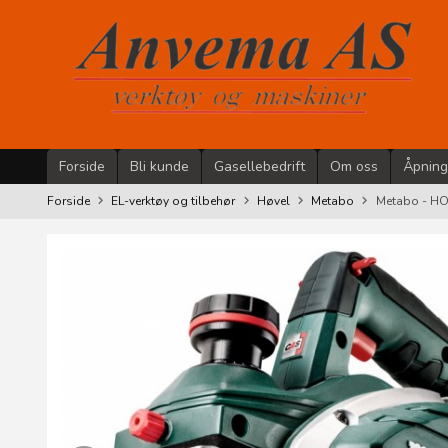
Gå
til
innholdet
Forside
Bli kunde
Gasellebedrift
Om oss
Åpning
Forside
EL-verktøy og tilbehør
Høvel
Metabo
Metabo - HO 