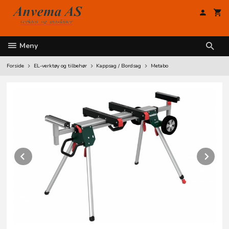
Gå
til
innholdet
Meny
Forside
EL-verktøy og tilbehør
Kappsag / Bordsag
Metabo
Prev
Ne