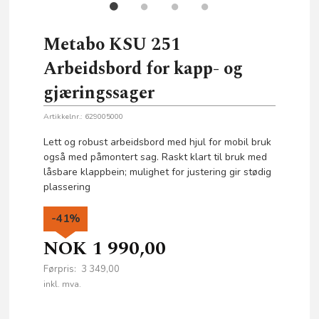
Metabo KSU 251
Arbeidsbord for kapp- og
gjæringssager
Artikkelnr.:
629005000
Lett og robust arbeidsbord med hjul for mobil bruk
også med påmontert sag. Raskt klart til bruk med
låsbare klappbein; mulighet for justering gir stødig
plassering
-41%
NOK
1 990,00
Førpris:
3 349,00
Rabatt
inkl. mva.