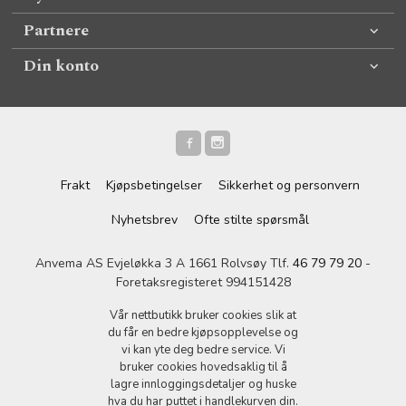
Partnere
Din konto
Frakt
Kjøpsbetingelser
Sikkerhet og personvern
Nyhetsbrev
Ofte stilte spørsmål
Anvema AS Evjeløkka 3 A 1661 Rolvsøy Tlf.
46 79 79 20
-
Foretaksregisteret 994151428
Vår nettbutikk bruker cookies slik at
du får en bedre kjøpsopplevelse og
vi kan yte deg bedre service. Vi
bruker cookies hovedsaklig til å
lagre innloggingsdetaljer og huske
hva du har puttet i handlekurven din.