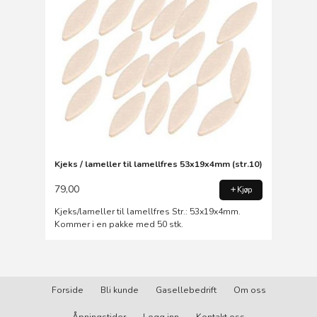
Kjeks / lameller til lamellfres 53x19x4mm (str.10)
79,00
Kjøp
Kjeks/lameller til lamellfres Str.: 53x19x4mm.
Kommer i en pakke med 50 stk.
Forside
Bli kunde
Gasellebedrift
Om oss