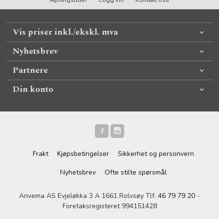
Åpningstider
Logg inn
Kontakt oss
Vis priser inkl./ekskl. mva
Nyhetsbrev
Partnere
Din konto
Frakt
Kjøpsbetingelser
Sikkerhet og personvern
Nyhetsbrev
Ofte stilte spørsmål
Anvema AS Evjeløkka 3 A 1661 Rolvsøy Tlf.
46 79 79 20
-
Foretaksregisteret 994151428