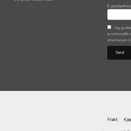
E-postadres
Jeg godta
er innforstått
informasjon
(
Frakt
Kjø