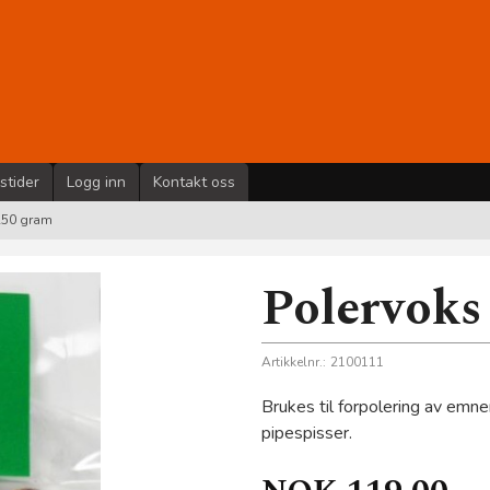
stider
Logg inn
Kontakt oss
250 gram
Polervoks
Artikkelnr.:
2100111
Brukes til forpolering av emner
pipespisser.