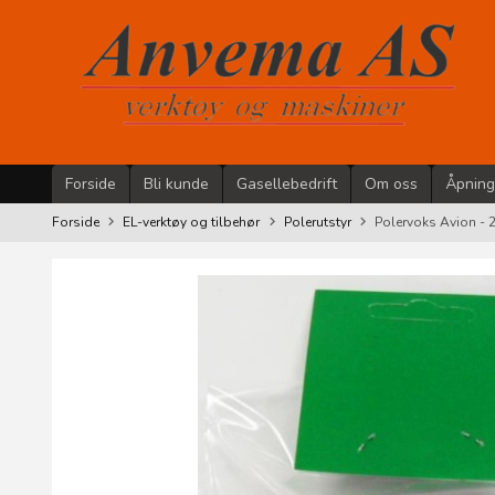
Gå
til
innholdet
Forside
Bli kunde
Gasellebedrift
Om oss
Åpning
Forside
EL-verktøy og tilbehør
Polerutstyr
Polervoks Avion - 