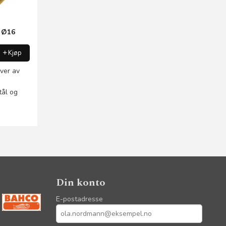
m Ø16
Kjøp
iver av
tål og
Din konto
E-postadresse