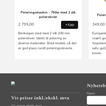
Poleringsmaskin - 750w med 2 stk
Poler
polerskiver
2 795,00
349,00
Kjøp
Benksliper med med 2 stk 200 mm
Europeisk
polerskiver. Ideell til polering av
svært god
diverse materialer. Bred modell, så det
forpoleri
er god plass rundt poleringsskivene.
sølv, gull
kniver.
Nyhetsb
Navn:
Vis priser inkl./ekskl. mva
Vis priser ekskl. mva.