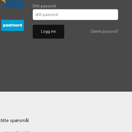
Ditt passord
Glemt passord?
stilte spørsmål