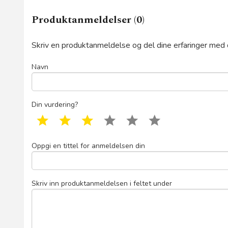
Produktanmeldelser (0)
Skriv en produktanmeldelse og del dine erfaringer med
Navn
Din vurdering?
1 star
2 star
3 star
4 star
5 star
6 star
Oppgi en tittel for anmeldelsen din
Skriv inn produktanmeldelsen i feltet under