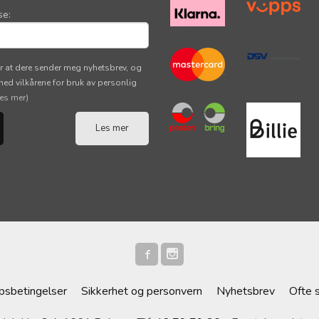
se:
r at dere sender meg nyhetsbrev, og
 med vilkårene for bruk av personlig
les mer)
Les mer
psbetingelser
Sikkerhet og personvern
Nyhetsbrev
Ofte 