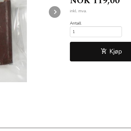
NOK
119,00
Next
inkl. mva.
Antall
Kjøp