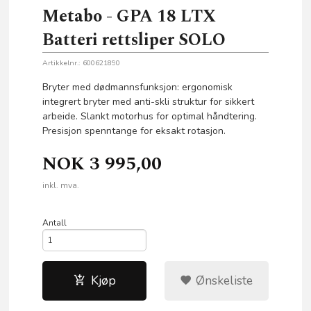
Metabo - GPA 18 LTX
Batteri rettsliper SOLO
Artikkelnr.:
600621890
Bryter med dødmannsfunksjon: ergonomisk
integrert bryter med anti-skli struktur for sikkert
arbeide. Slankt motorhus for optimal håndtering.
Presisjon spenntange for eksakt rotasjon.
NOK
3 995,00
inkl. mva.
Antall
Kjøp
Ønskeliste