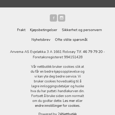
Frakt
Kjøpsbetingelser
Sikkerhet og personvern
Nyhetsbrev
Ofte stilte spørsmål
Anvema AS Evjeløkka 3 A 1661 Rolvsøy Tlf.
46 79 79 20
-
Foretaksregisteret 994151428
Vår nettbutikk bruker cookies slik at
du får en bedre kjøpsopplevelse og
vi kan yte deg bedre service. Vi
bruker cookies hovedsaklig til å
lagre innloggingsdetaljer og huske
hva du har puttet i handlekurven din.
Fortsett å bruke siden som normalt
om du godtar dette.
Les mer
eller
endre innstillinger for cookies.
Powered by
24Nettbutikk