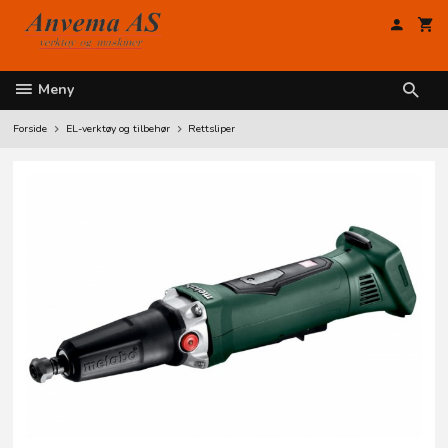
Gå
til
innholdet
Meny
Forside
EL-verktøy og tilbehør
Rettsliper