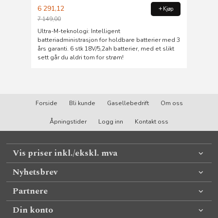
6 291,12
Kjøp
7 149,00
Rabatt
Ultra-M-teknologi: Intelligent
batteriadministrasjon for holdbare batterier med 3
års garanti. 6 stk 18V/5,2ah batterier, med et slikt
sett går du aldri tom for strøm!
Forside
Bli kunde
Gasellebedrift
Om oss
Åpningstider
Logg inn
Kontakt oss
Vis priser inkl./ekskl. mva
Nyhetsbrev
Partnere
Din konto