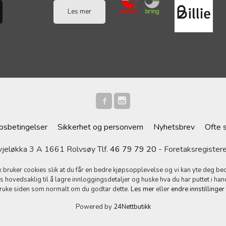
Les mer
psbetingelser
Sikkerhet og personvern
Nyhetsbrev
Ofte 
eløkka 3 A 1661 Rolvsøy Tlf.
46 79 79 20
- Foretaksregiste
k bruker cookies slik at du får en bedre kjøpsopplevelse og vi kan yte deg bed
s hovedsaklig til å lagre innloggingsdetaljer og huske hva du har puttet i han
bruke siden som normalt om du godtar dette.
Les mer
eller
endre innstillinger
Powered by
24Nettbutikk