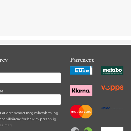
rev
Partnere
se:
r at dere sender meg nyhetsbrev, og
 med vilkårene for bruk av personlig
les mer)