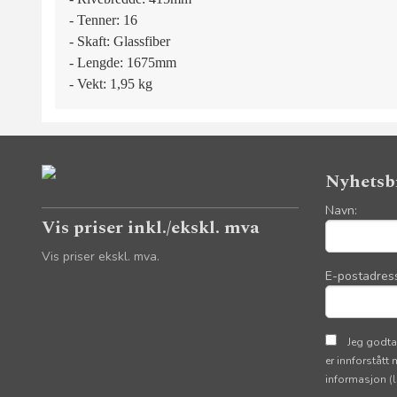
- Tenner: 16
- Skaft: Glassfiber
- Lengde: 1675mm
- Vekt: 1,95 kg
Nyhetsb
Navn:
Vis priser inkl./ekskl. mva
Vis priser ekskl. mva.
E-postadres
Jeg godta
er innforstått
informasjon
(