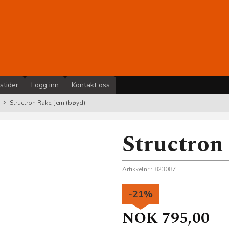
stider
Logg inn
Kontakt oss
Structron Rake, jern (bøyd)
Structron 
Artikkelnr.:
823087
-21%
NOK
795,00