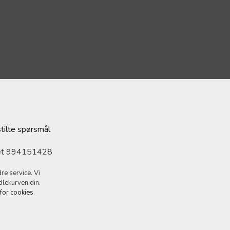
stilte spørsmål
ret 994151428
re service. Vi
dlekurven din.
 for cookies.