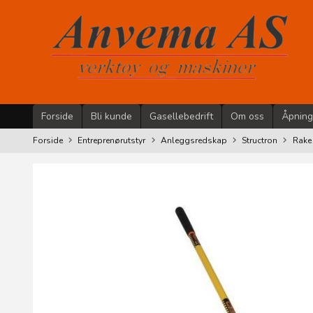
Gå
til
innholdet
Forside
Bli kunde
Gasellebedrift
Om oss
Åpning
Forside
Entreprenørutstyr
Anleggsredskap
Structron
Rake