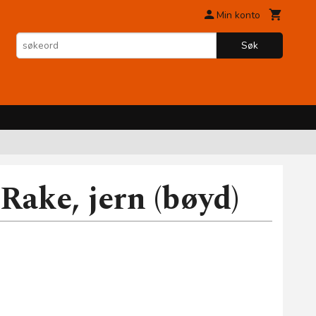
Min konto
Søk
Rake, jern (bøyd)