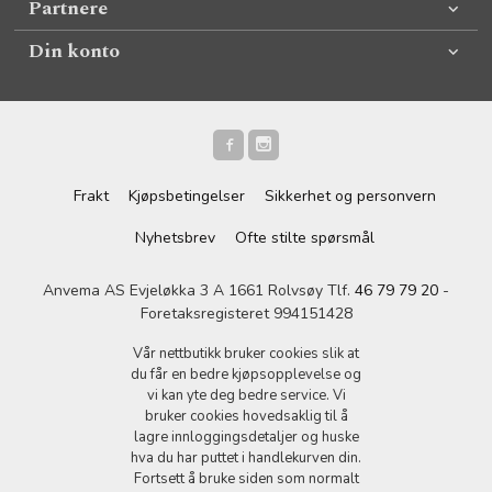
Partnere
Din konto
Frakt
Kjøpsbetingelser
Sikkerhet og personvern
Nyhetsbrev
Ofte stilte spørsmål
Anvema AS Evjeløkka 3 A 1661 Rolvsøy Tlf.
46 79 79 20
-
Foretaksregisteret 994151428
Vår nettbutikk bruker cookies slik at
du får en bedre kjøpsopplevelse og
vi kan yte deg bedre service. Vi
bruker cookies hovedsaklig til å
lagre innloggingsdetaljer og huske
hva du har puttet i handlekurven din.
Fortsett å bruke siden som normalt