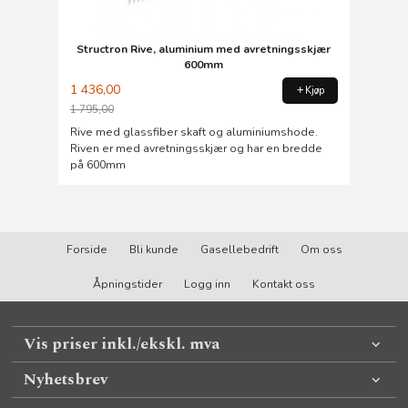
Structron Rive, aluminium med avretningsskjær
600mm
1 436,00
Kjøp
1 795,00
Rabatt
Rive med glassfiber skaft og aluminiumshode.
Riven er med avretningsskjær og har en bredde
på 600mm
Forside
Bli kunde
Gasellebedrift
Om oss
Åpningstider
Logg inn
Kontakt oss
Vis priser inkl./ekskl. mva
Nyhetsbrev