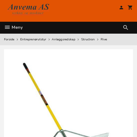
Gå
til
innholdet
Meny
Forside
Entreprenørutstyr
Anleggsredskap
Structron
Rive