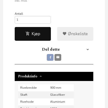
Rabatt
inkl. mva.
Antall
Kjøp
Ønskeliste
Del dette
Produktinfo
Rivebredde
900 mm
Skaft
Glassfiber
Rivehode
Aluminium