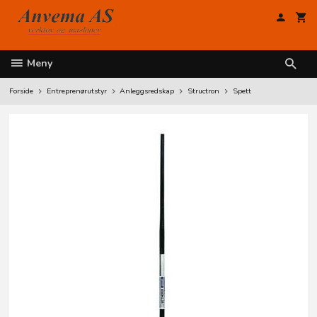
Gå
til
innholdet
Meny
Forside
Entreprenørutstyr
Anleggsredskap
Structron
Spett