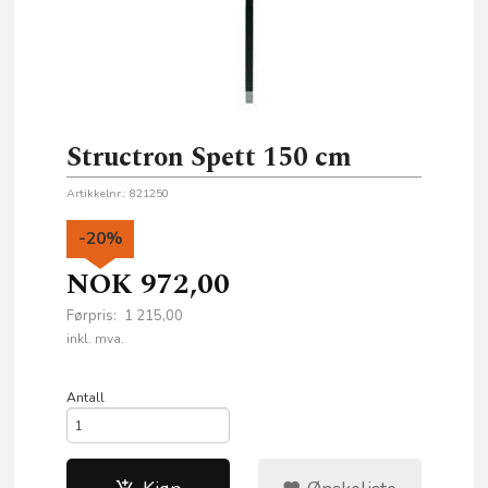
Structron Spett 150 cm
Artikkelnr.:
821250
-20%
NOK
972,00
Førpris:
1 215,00
Rabatt
inkl. mva.
Antall