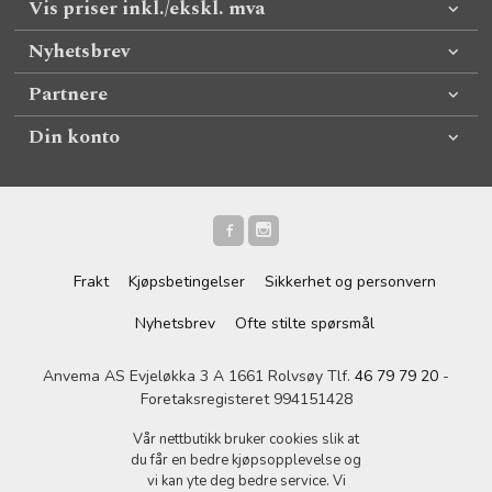
Vis priser inkl./ekskl. mva
Nyhetsbrev
Partnere
Din konto
Frakt
Kjøpsbetingelser
Sikkerhet og personvern
Nyhetsbrev
Ofte stilte spørsmål
Anvema AS Evjeløkka 3 A 1661 Rolvsøy Tlf.
46 79 79 20
-
Foretaksregisteret 994151428
Vår nettbutikk bruker cookies slik at
du får en bedre kjøpsopplevelse og
vi kan yte deg bedre service. Vi